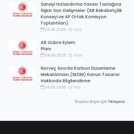
Sanayi Hızlandırma Yasası Taslağına
İlişkin Son Gelişmeler (AB Rekabetçilik
Konseyi ve AP Ortak Komisyon
Toplantıları)
24.06.2026
12:00
AB Gübre Eylem
Planı
04.06.2026
10:06
Norveç Sınırda Karbon Düzenleme
Mekanizması (SKDM) Kanun Tasarısı
Hakkında Bilgilendirme
04.05.2026
11:53
Duyuru Arşivi için
Tıklayınız