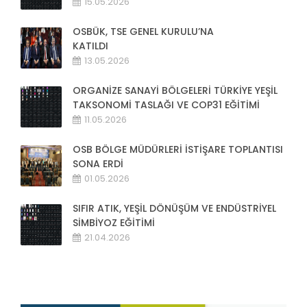
15.05.2026
OSBÜK, TSE GENEL KURULU’NA
KATILDI
13.05.2026
ORGANİZE SANAYİ BÖLGELERİ TÜRKİYE YEŞİL
TAKSONOMİ TASLAĞI VE COP31 EĞİTİMİ
11.05.2026
OSB BÖLGE MÜDÜRLERİ İSTİŞARE TOPLANTISI
SONA ERDİ
01.05.2026
SIFIR ATIK, YEŞİL DÖNÜŞÜM VE ENDÜSTRİYEL
SİMBİYOZ EĞİTİMİ
21.04.2026