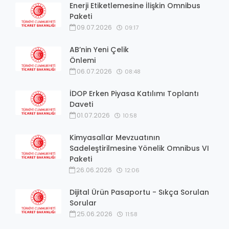
Enerji Etiketlemesine İlişkin Omnibus
Paketi
09.07.2026
09:17
AB’nin Yeni Çelik
Önlemi
06.07.2026
08:48
İDOP Erken Piyasa Katılımı Toplantı
Daveti
01.07.2026
10:58
Kimyasallar Mevzuatının
Sadeleştirilmesine Yönelik Omnibus VI
Paketi
26.06.2026
12:06
Dijital Ürün Pasaportu - Sıkça Sorulan
Sorular
25.06.2026
11:58