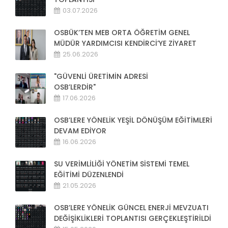
03.07.2026
OSBÜK’TEN MEB ORTA ÖĞRETİM GENEL
MÜDÜR YARDIMCISI KENDİRCİ’YE ZİYARET
25.06.2026
"GÜVENLİ ÜRETİMİN ADRESİ
OSB’LERDİR"
17.06.2026
OSB’LERE YÖNELİK YEŞİL DÖNÜŞÜM EĞİTİMLERİ
DEVAM EDİYOR
16.06.2026
SU VERİMLİLİĞİ YÖNETİM SİSTEMİ TEMEL
EĞİTİMİ DÜZENLENDİ
21.05.2026
OSB’LERE YÖNELİK GÜNCEL ENERJİ MEVZUATI
DEĞİŞİKLİKLERİ TOPLANTISI GERÇEKLEŞTİRİLDİ