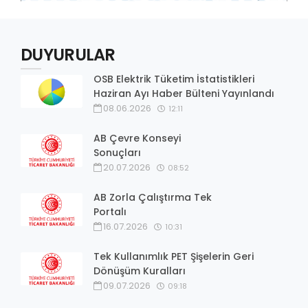
DUYURULAR
OSB Elektrik Tüketim İstatistikleri
Haziran Ayı Haber Bülteni Yayınlandı
08.06.2026
12:11
AB Çevre Konseyi
Sonuçları
20.07.2026
08:52
AB Zorla Çalıştırma Tek
Portalı
16.07.2026
10:31
Tek Kullanımlık PET Şişelerin Geri
Dönüşüm Kuralları
09.07.2026
09:18