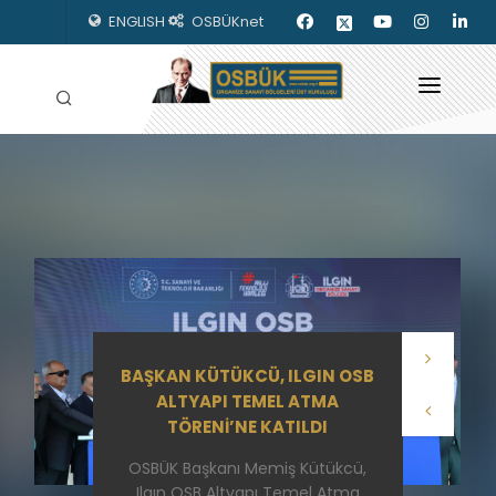
ENGLISH
OSBÜKnet
HAKKIMIZDA
OSBÜK ORGANLARI
MEVZUAT
KILAVUZLAR
BAŞKAN KÜTÜKCÜ, ILGIN OSB
YAYINLARIMIZ
ALTYAPI TEMEL ATMA
TÖRENİ’NE KATILDI
ENERJİ İZLEME
OSBÜK Başkanı Memiş Kütükcü,
İLETİŞİM
Ilgın OSB Altyapı Temel Atma