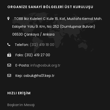
ORGANİZE SANAYİ BÖLGELERİ ÜST KURULUŞU
TOBB İkiz Kuleleri C Kule 16. Kat, Mustafa Kemal Mah.
Eskişehir Yolu 9. Km, No: 252 (Dumlupınar Bulvarı)
06530 Çankaya / Ankara
Telefon:
(312) 419 18 00
Faks: (312) 419 27 00
E-Posta:
info@osbuk.org.tr
Kep: osbuk@hs01.kep.tr
HIZLI ERİŞİM
Başkan’ın Mesajı