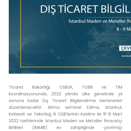
Ticaret Bakanlığı, OSBÜK, TOBB ve TİM
koordinasyonunda, 2022 yılında ülke genelinde yıl
sonuna kadar Dış Ticaret Bilgilendirme Seminerleri
düzenlenecektir. Altıncı seminer Edirne, İstanbul,
Kırklareli ve Tekirdağ ili OSB’lerinin katılımı ile 8-9 Mart
2022 tarihlerinde İstanbul Maden ve Metaller İhracatçı
Birlikleri (İMMİB) ev sahipliğinde çevrimiçi