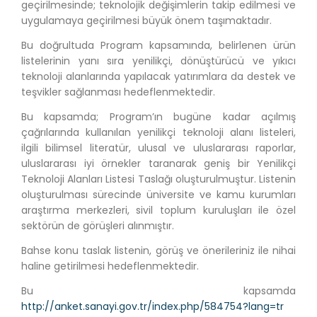
geçirilmesinde; teknolojik değişimlerin takip edilmesi ve
uygulamaya geçirilmesi büyük önem taşımaktadır.
Bu doğrultuda Program kapsamında, belirlenen ürün
listelerinin yanı sıra yenilikçi, dönüştürücü ve yıkıcı
teknoloji alanlarında yapılacak yatırımlara da destek ve
teşvikler sağlanması hedeflenmektedir.
Bu kapsamda; Program’ın bugüne kadar açılmış
çağrılarında kullanılan yenilikçi teknoloji alanı listeleri,
ilgili bilimsel literatür, ulusal ve uluslararası raporlar,
uluslararası iyi örnekler taranarak geniş bir Yenilikçi
Teknoloji Alanları Listesi Taslağı oluşturulmuştur. Listenin
oluşturulması sürecinde üniversite ve kamu kurumları
araştırma merkezleri, sivil toplum kuruluşları ile özel
sektörün de görüşleri alınmıştır.
Bahse konu taslak listenin, görüş ve önerileriniz ile nihai
haline getirilmesi hedeflenmektedir.
Bu kapsamda
http://anket.sanayi.gov.tr/index.php/584754?lang=tr