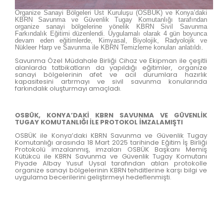
Organize Sanayi Bölgeleri Üst Kuruluşu (OSBÜK) ve Konya’daki
KBRN Savunma ve Güvenlik Tugay Komutanlığı tarafından
organize sanayi bölgelerine yönelik KBRN Sivil Savunma
Farkındalık Eğitimi düzenlendi. Uygulamalı olarak 4 gün boyunca
devam eden eğitimlerde, Kimyasal, Biyolojik, Radyolojik ve
Nükleer Harp ve Savunma ile KBRN Temizleme konuları anlatıldı.
Savunma Özel Müdahale Birliği Cihaz ve Ekipman ile çeşitli
alanlarda tatbikatların da yapıldığı eğitimler, organize
sanayi bölgelerinin afet ve acil durumlara hazırlık
kapasitesini artırmayı ve sivil savunma konularında
farkındalık oluşturmayı amaçladı.
OSBÜK, KONYA’DAKİ KBRN SAVUNMA VE GÜVENLİK
TUGAY KOMUTANLIĞI İLE PROTOKOL İMZALAMIŞTI
OSBÜK ile Konya’daki KBRN Savunma ve Güvenlik Tugay
Komutanlığı arasında 18 Mart 2025 tarihinde Eğitim İş Birliği
Protokolü imzalanmış, imzaları OSBÜK Başkanı Memiş
Kütükcü ile KBRN Savunma ve Güvenlik Tugay Komutanı
Piyade Albay Yusuf Uysal tarafından atılan protokolle
organize sanayi bölgelerinin KBRN tehditlerine karşı bilgi ve
uygulama becerilerini geliştirmeyi hedeflenmişti.