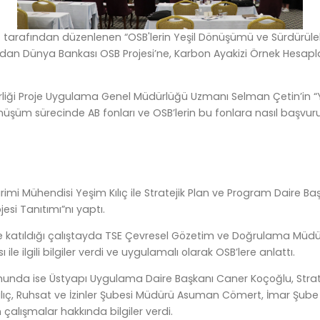
tarafından düzenlenen “OSB'lerin Yeşil Dönüşümü ve Sürdürülebili
mandan Dünya Bankası OSB Projesi’ne, Karbon Ayakizi Örnek Hes
 İşbirliği Proje Uygulama Genel Müdürlüğü Uzmanı Selman Çetin’in 
m sürecinde AB fonları ve OSB’lerin bu fonlara nasıl başvurulabil
ı
imi Mühendisi Yeşim Kılıç ile Stratejik Plan ve Program Daire Baş
esi Tanıtımı”nı yaptı.
nin de katıldığı çalıştayda TSE Çevresel Gözetim ve Doğrulama M
le ilgili bilgiler verdi ve uygulamalı olarak OSB’lere anlattı.
rumunda ise Üstyapı Uygulama Daire Başkanı Caner Koçoğlu, Stra
Kılıç, Ruhsat ve İzinler Şubesi Müdürü Asuman Cömert, İmar Şube
çalışmalar hakkında bilgiler verdi.