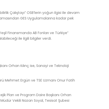
rlik Çalıştayı” OSB’lerin yoğun ilgisi ile devam
aplamasından GES Uygulamalarına kadar pek
“Yeşil Finansmanda AB Fonları ve Türkiye”
eceği ile ilgili bilgiler verdi.
kanı Orhan Kılınç ise, Sanayi ve Teknoloji
üdürü Mehmet Ergün ve TSE Uzmanı Onur Fatih
tejik Plan ve Program Daire Başkanı Orhan
 Müdür Vekili Nazan Soyal, Tesisat Şubesi