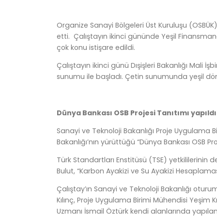
Organize Sanayi Bölgeleri Üst Kuruluşu (OSBÜK) 
etti. Çalıştayın ikinci gününde Yeşil Finans
çok konu istişare edildi.
Çalıştayın ikinci günü Dışişleri Bakanlığı Mali
sunumu ile başladı. Çetin sunumunda yeşil dönüşü
Dünya Bankası OSB Projesi Tanıtımı yapıld
Sanayi ve Teknoloji Bakanlığı Proje Uygulama Bir
Bakanlığı’nın yürüttüğü “Dünya Bankası OSB Proj
Türk Standartları Enstitüsü (TSE) yetkilileri
Bulut, “Karbon Ayakizi ve Su Ayakizi Hesaplaması i
Çalıştay’ın Sanayi ve Teknoloji Bakanlığı otu
Kılınç, Proje Uygulama Birimi Mühendisi Yeşim 
Uzmanı İsmail Öztürk kendi alanlarında yapılan 