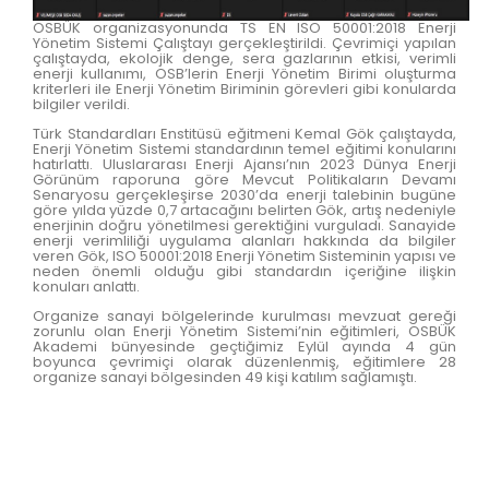
OSBÜK organizasyonunda TS EN ISO 50001:2018 Enerji
Yönetim Sistemi Çalıştayı gerçekleştirildi. Çevrimiçi yapılan
çalıştayda, ekolojik denge, sera gazlarının etkisi, verimli
enerji kullanımı, OSB’lerin Enerji Yönetim Birimi oluşturma
kriterleri ile Enerji Yönetim Biriminin görevleri gibi konularda
bilgiler verildi.
Türk Standardları Enstitüsü eğitmeni Kemal Gök çalıştayda,
Enerji Yönetim Sistemi standardının temel eğitimi konularını
hatırlattı. Uluslararası Enerji Ajansı’nın 2023 Dünya Enerji
Görünüm raporuna göre Mevcut Politikaların Devamı
Senaryosu gerçekleşirse 2030’da enerji talebinin bugüne
göre yılda yüzde 0,7 artacağını belirten Gök, artış nedeniyle
enerjinin doğru yönetilmesi gerektiğini vurguladı. Sanayide
enerji verimliliği uygulama alanları hakkında da bilgiler
veren Gök, ISO 50001:2018 Enerji Yönetim Sisteminin yapısı ve
neden önemli olduğu gibi standardın içeriğine ilişkin
konuları anlattı.
Organize sanayi bölgelerinde kurulması mevzuat gereği
zorunlu olan Enerji Yönetim Sistemi’nin eğitimleri, OSBÜK
Akademi bünyesinde geçtiğimiz Eylül ayında 4 gün
boyunca çevrimiçi olarak düzenlenmiş, eğitimlere 28
organize sanayi bölgesinden 49 kişi katılım sağlamıştı.