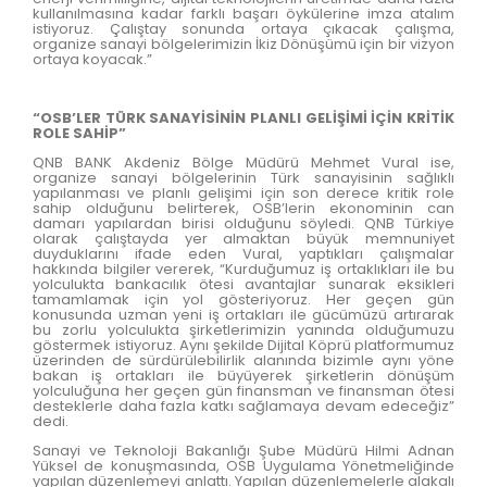
kullanılmasına kadar farklı başarı öykülerine imza atalım
istiyoruz. Çalıştay sonunda ortaya çıkacak çalışma,
organize sanayi bölgelerimizin İkiz Dönüşümü için bir vizyon
ortaya koyacak.”
“OSB’LER TÜRK SANAYİSİNİN PLANLI GELİŞİMİ İÇİN KRİTİK
ROLE SAHİP”
QNB BANK Akdeniz Bölge Müdürü Mehmet Vural ise,
organize sanayi bölgelerinin Türk sanayisinin sağlıklı
yapılanması ve planlı gelişimi için son derece kritik role
sahip olduğunu belirterek, OSB’lerin ekonominin can
damarı yapılardan birisi olduğunu söyledi. QNB Türkiye
olarak çalıştayda yer almaktan büyük memnuniyet
duyduklarını ifade eden Vural, yaptıkları çalışmalar
hakkında bilgiler vererek, “Kurduğumuz iş ortaklıkları ile bu
yolculukta bankacılık ötesi avantajlar sunarak eksikleri
tamamlamak için yol gösteriyoruz. Her geçen gün
konusunda uzman yeni iş ortakları ile gücümüzü artırarak
bu zorlu yolculukta şirketlerimizin yanında olduğumuzu
göstermek istiyoruz. Aynı şekilde Dijital Köprü platformumuz
üzerinden de sürdürülebilirlik alanında bizimle aynı yöne
bakan iş ortakları ile büyüyerek şirketlerin dönüşüm
yolculuğuna her geçen gün finansman ve finansman ötesi
desteklerle daha fazla katkı sağlamaya devam edeceğiz”
dedi.
Sanayi ve Teknoloji Bakanlığı Şube Müdürü Hilmi Adnan
Yüksel de konuşmasında, OSB Uygulama Yönetmeliğinde
yapılan düzenlemeyi anlattı. Yapılan düzenlemelerle alakalı