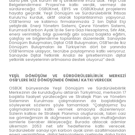
daha pek çok kurum ile iş birliklerine imza attık. Yeşil OSB
Belgelendirmesi Projesi’ne katkı verdik, vermeyi de
sürdüreceğiz. OSBÜKnet, EBYS ve OSBÜKbulut projelerini
hayata geçirdik. Yeşil Dönüşüm ve Sürdürülebilirlik İhtisas
Kurulu’nu kurduk, aktif olarak toplantılarımızı yapıyoruz.
OSB’lerimiz ve katılımcı firmalarımızda 2 bin Dijital Elçi
yetiştirdik. Enerji Yönetim Sistemi, Çevre Yönetim Sistemi,
Kurumsal Karbon Ayak İzi ile Sera Gazı Hesaplama, Sıfır Atık,
enerji verimliliği, bilgi güvenliği gibi sayısız başlıkta eğitim,
çalıştay ve bilgilendirme toplantıları düzenledik. Sanayide
Dönüşüm Buluşmaları, Dijital OSB Buluşmaları, OSB’lerde İkiz
Dönüşüm Buluşmaları ile Türkiye’nin dört bir yanında
OSB’lerimize ulaşıyor, tecrübe paylaşımına katkı veriyoruz.
Sanayide Dijital Yetkinlik Analizi ile şirketlerimizin dijital
yetkinlik seviyelerinin artmasına destek oluyoruz” dedi.
YEŞİL DÖNÜŞÜM VE SÜRDÜRÜLEBİLİRLİK MERKEZİ
OSB’LERE İKİZ DÖNÜŞÜMDE ÖNEMLİ KATKI VERECEK
OSBÜK bünyesinde Yeşil Dönüşüm ve Sürdürülebilirlik
Merkezinin de kurulduğunu aktaran Türkyılmaz, merkezin 17
başlıkta faaliyet yürüteceğini ve Stratejik Plan ve Yönetim
Sisteminin Kurulması çalışmalarının da başlatıldığını
söyleyerek sözlerini şöyle tamamladı: “Çalıştayımız bu
çalışmalarımıza katkı vermek amacıyla düzenleniyor.
Sizlerin katkısı ile Stratejik Planımızı oluşturacak, tabiri caiz
ise gömleğimizin ilk düğmesini sahadan, işin mutfağından
isimlerle beraber ilikleyeceğiz. Burada atılacak adımlar
ülkemizin 2053 net sıfır hedeflerine katkı verecek.
Sürdürülebilir sanayi için karbon ayak izinin azaltılmasından
enerji verimliliğine, dijital teknolojilerin üretimde daha fazla