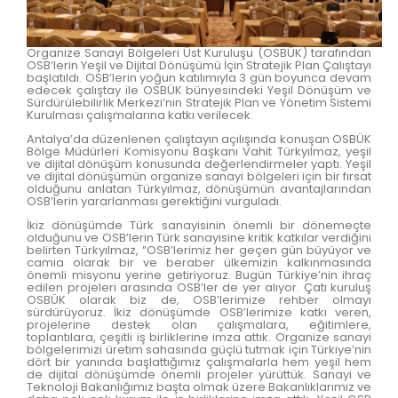
Organize Sanayi Bölgeleri Üst Kuruluşu (OSBÜK) tarafından
OSB’lerin Yeşil ve Dijital Dönüşümü İçin Stratejik Plan Çalıştayı
başlatıldı. OSB’lerin yoğun katılımıyla 3 gün boyunca devam
edecek çalıştay ile OSBÜK bünyesindeki Yeşil Dönüşüm ve
Sürdürülebilirlik Merkezi’nin Stratejik Plan ve Yönetim Sistemi
Kurulması çalışmalarına katkı verilecek.
Antalya’da düzenlenen çalıştayın açılışında konuşan OSBÜK
Bölge Müdürleri Komisyonu Başkanı Vahit Türkyılmaz, yeşil
ve dijital dönüşüm konusunda değerlendirmeler yaptı. Yeşil
ve dijital dönüşümün organize sanayi bölgeleri için bir fırsat
olduğunu anlatan Türkyılmaz, dönüşümün avantajlarından
OSB’lerin yararlanması gerektiğini vurguladı.
İkiz dönüşümde Türk sanayisinin önemli bir dönemeçte
olduğunu ve OSB’lerin Türk sanayisine kritik katkılar verdiğini
belirten Türkyılmaz, “OSB’lerimiz her geçen gün büyüyor ve
camia olarak bir ve beraber ülkemizin kalkınmasında
önemli misyonu yerine getiriyoruz. Bugün Türkiye’nin ihraç
edilen projeleri arasında OSB’ler de yer alıyor. Çatı kuruluş
OSBÜK olarak biz de, OSB’lerimize rehber olmayı
sürdürüyoruz. İkiz dönüşümde OSB’lerimize katkı veren,
projelerine destek olan çalışmalara, eğitimlere,
toplantılara, çeşitli iş birliklerine imza attık. Organize sanayi
bölgelerimizi üretim sahasında güçlü tutmak için Türkiye’nin
dört bir yanında başlattığımız çalışmalarla hem yeşil hem
de dijital dönüşümde önemli projeler yürüttük. Sanayi ve
Teknoloji Bakanlığımız başta olmak üzere Bakanlıklarımız ve