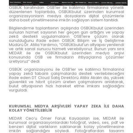
OSBÜK tarafından OSB’ler ile katılımcı firmalarına yönelik
düzenlenen toplantıda, OSBÜKbulut üzerinden kurumsal
organizasyonların medya dosyalarını dijital çözümlerle
daha basit yönetilmesine imkân sağlayan sistem tanıtıldı.
Bilgilendirme toplantısının açılışında OSBÜKbulut üzerinden
sunulan hizmet sayısının her geçen gün arttığını ve yapay
zekâ destekli uygulamaların OSB’lere çözüm olarak
sunulduğunu ifade eden OSBÜK Bilişim ve İş Geliştirme
Müdürü Dr. Atilla Yardımcı, “OSBÜKbulut’un altyapısı yenilendi
ve artık sanal sunucu hizmeti verebiliyoruz. Bunun yanı sıra
MEDAR ile de OSBÜKbulut üzerinden medya arşivi
konusunda OSB ve firmaların ihtiyaçlarına çözümler
üretiyoruz” dedi.
OSBÜK organizasyonu ile OSB’ler ve katılımcı firmalarına
yapay zekâ tabanlı çalışmalarda destek verilebileceğini
ifade eden DT Cloud Satış Direktörü Atilla Akalın da, yüksek
güvenlikli ve hibrit çözüm üreten çalışmalarını anlatarak,
bulut altyapısının hızlı hareket etme imkanı sağladığını
vurguladı.
KURUMSAL MEDYA ARŞİVLERİ YAPAY ZEKA İLE DAHA
KOLAY YÖNETİLEBİLİR
MEDAR Ceo’u Ömer Faruk Kayaaslan ise, MEDAR ile
kurumsal organizasyonlardaki fotoğraf, video, ses, pdf ve
benzeri dijital varlıkların saklanarak kolay yönetilmesine
imkân sağlandığını söyledi. Fotoğraflardan tasarım