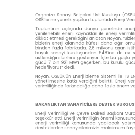
Organize Sanayi Bölgeleri Üst Kuruluşu (OSBÜK)
OSB’lerine yönelik yapılan toplantıda Enerji Veriml
Toplantının açılışında dünya genelinde ene
yenilenebilir enerji kaynakları ile enerji ver
dikkat etmesi gerektiğini anlatan Noyan, “Bizler
bizlerin enerji alanında küfesi daha ağır, om
binden fazla fabrikada, 2,6 milyonu aşan istih
büyük sanayi kuruluşundan 648’ine de ev sah
üstlendiğini bizlere gösteriyor. İşte bu güçlü
gücü 7 bin 921 MW’ı geçerken, bu kurulu gücün 
hedefliyoruz” dedi.
Noyan, OSBÜK’ün Enerji İzleme Sistemi ile TS EN 
yönetilmesine katkı verdiğini belirtti. Enerji 
verimliliğinde farkındalığa daha fazla önem veri
BAKANLIKTAN SANAYİCİLERE DESTEK VURGUS
Enerji Verimliliği ve Çevre Dairesi Başkanı Mu
teşekkür etti. Enerji verimliliğin önemi konus
enerji verimliliği konusunda yapılacak yatırı
desteklerden sanayicilerimizin maksimum faydal