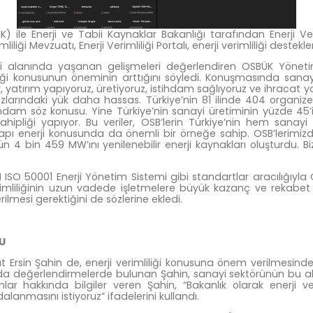
 ile Enerji ve Tabii Kaynaklar Bakanlığı tarafından Enerji Ver
iliği Mevzuatı, Enerji Verimliliği Portalı, enerji verimliliği destekl
rji alanında yaşanan gelişmeleri değerlendiren OSBÜK Yöne
imliliği konusunun öneminin arttığını söyledi. Konuşmasında sa
, yatırım yapıyoruz, üretiyoruz, istihdam sağlıyoruz ve ihracat y
uzlarındaki yük daha hassas. Türkiye’nin 81 ilinde 404 organi
dam söz konusu. Yine Türkiye’nin sanayi üretiminin yüzde 45’in
ipliği yapıyor. Bu veriler, OSB’lerin Türkiye’nin hem sanay
 yapı enerji konusunda da önemli bir örneğe sahip. OSB’lerimizde
4 bin 459 MW’ını yenilenebilir enerji kaynakları oluşturdu. Biz 
ISO 50001 Enerji Yönetim Sistemi gibi standartlar aracılığıyla O
verimliliğinin uzun vadede işletmelere büyük kazanç ve rekabet 
lmesi gerektiğini de sözlerine ekledi.
U
rat Ersin Şahin de, enerji verimliliği konusuna önem verilmesin
unda değerlendirmelerde bulunan Şahin, sanayi sektörünün bu ala
mlar hakkında bilgiler veren Şahin, “Bakanlık olarak enerji v
anmasını istiyoruz” ifadelerini kullandı.