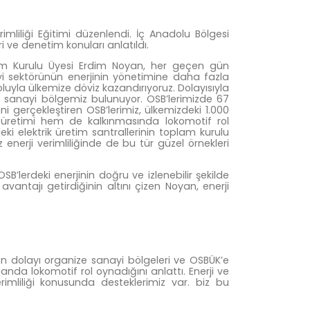
imliliği Eğitimi düzenlendi. İç Anadolu Bölgesi
eri ve denetim konuları anlatıldı.
tim Kurulu Üyesi Erdim Noyan, her geçen gün
nayi sektörünün enerjinin yönetimine daha fazla
oluyla ülkemize döviz kazandırıyoruz. Dolayısıyla
ze sanayi bölgemiz bulunuyor. OSB’lerimizde 67
i gerçekleştiren OSB’lerimiz, ülkemizdeki 1.000
i üretimi hem de kalkınmasında lokomotif rol
ki elektrik üretim santrallerinin toplam kurulu
enerji verimliliğinde de bu tür güzel örnekleri
SB’lerdeki enerjinin doğru ve izlenebilir şekilde
avantajı getirdiğinin altını çizen Noyan, enerji
den dolayı organize sanayi bölgeleri ve OSBÜK’e
nda lokomotif rol oynadığını anlattı. Enerji ve
erimliliği konusunda desteklerimiz var. biz bu