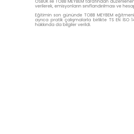
OSBÜK ile TOBB MEYBEM tarafından düzenlenen K
verilerek, emisyonların sınıflandırılması ve hes
Eğitimin son gününde TOBB MEYBEM eğitmeni Ç
ayrıca pratik çalışmalarla birlikte TS EN İSO
hakkında da bilgiler verildi.