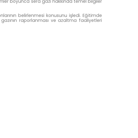
mler boyunca sera gazı hakkında temel bilgiler
rının belirlenmesi konusunu işledi. Eğitimde
a gazının raporlanması ve azaltma faaliyetleri