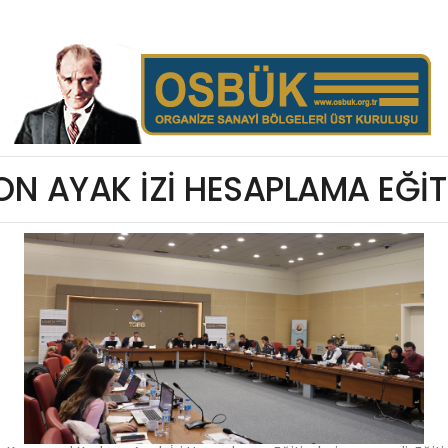
N AYAK İZİ HESAPLAMA EĞİTİ