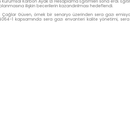
urumsal Karbon Ayak İzi Hesaplama Eğitimleri sona erdi. Eğiti
aplanmasına ilişkin becerilerin kazandırılması hedeflendi.
ağlar Güven, örnek bir senaryo üzerinden sera gazı emisyonla
 14064-1 kapsamında sera gazı envanteri kalite yönetimi, ser