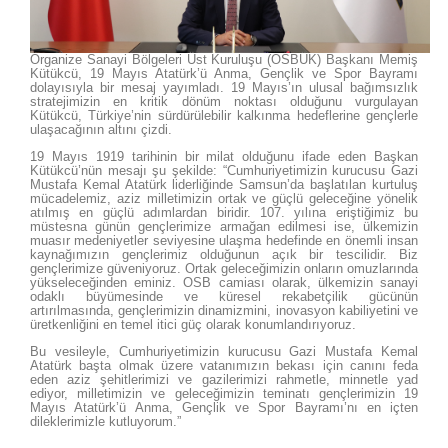
Organize Sanayi Bölgeleri Üst Kuruluşu (OSBÜK) Başkanı Memiş
Kütükcü, 19 Mayıs Atatürk’ü Anma, Gençlik ve Spor Bayramı
dolayısıyla bir mesaj yayımladı. 19 Mayıs’ın ulusal bağımsızlık
stratejimizin en kritik dönüm noktası olduğunu vurgulayan
Kütükcü, Türkiye’nin sürdürülebilir kalkınma hedeflerine gençlerle
ulaşacağının altını çizdi.
19 Mayıs 1919 tarihinin bir milat olduğunu ifade eden Başkan
Kütükcü’nün mesajı şu şekilde: “Cumhuriyetimizin kurucusu Gazi
Mustafa Kemal Atatürk liderliğinde Samsun’da başlatılan kurtuluş
mücadelemiz, aziz milletimizin ortak ve güçlü geleceğine yönelik
atılmış en güçlü adımlardan biridir. 107. yılına eriştiğimiz bu
müstesna günün gençlerimize armağan edilmesi ise, ülkemizin
muasır medeniyetler seviyesine ulaşma hedefinde en önemli insan
kaynağımızın gençlerimiz olduğunun açık bir tescilidir. Biz
gençlerimize güveniyoruz. Ortak geleceğimizin onların omuzlarında
yükseleceğinden eminiz. OSB camiası olarak, ülkemizin sanayi
odaklı büyümesinde ve küresel rekabetçilik gücünün
artırılmasında, gençlerimizin dinamizmini, inovasyon kabiliyetini ve
üretkenliğini en temel itici güç olarak konumlandırıyoruz.
Bu vesileyle, Cumhuriyetimizin kurucusu Gazi Mustafa Kemal
Atatürk başta olmak üzere vatanımızın bekası için canını feda
eden aziz şehitlerimizi ve gazilerimizi rahmetle, minnetle yad
ediyor, milletimizin ve geleceğimizin teminatı gençlerimizin 19
Mayıs Atatürk’ü Anma, Gençlik ve Spor Bayramı’nı en içten
dileklerimizle kutluyorum.”