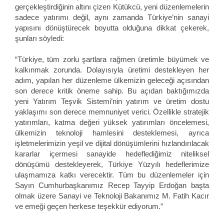
gerçekleştirdiğinin altını çizen Kütükcü, yeni düzenlemelerin
sadece yatırımı değil, aynı zamanda Türkiye’nin sanayi
yapısını dönüştürecek boyutta olduğuna dikkat çekerek,
şunları söyledi:
“Türkiye, tüm zorlu şartlara rağmen üretimle büyümek ve
kalkınmak zorunda. Dolayısıyla üretimi destekleyen her
adım, yapılan her düzenleme ülkemizin geleceği açısından
son derece kritik öneme sahip. Bu açıdan baktığımızda
yeni Yatırım Teşvik Sistemi’nin yatırım ve üretim dostu
yaklaşımı son derece memnuniyet verici. Özellikle stratejik
yatırımları, katma değeri yüksek yatırımları öncelemesi,
ülkemizin teknoloji hamlesini desteklemesi, ayrıca
işletmelerimizin yeşil ve dijital dönüşümlerini hızlandırılacak
kararlar içermesi sanayide hedeflediğimiz niteliksel
dönüşümü destekleyerek, Türkiye Yüzyılı hedeflerimize
ulaşmamıza katkı verecektir. Tüm bu düzenlemeler için
Sayın Cumhurbaşkanımız Recep Tayyip Erdoğan başta
olmak üzere Sanayi ve Teknoloji Bakanımız M. Fatih Kacır
ve emeği geçen herkese teşekkür ediyorum.”