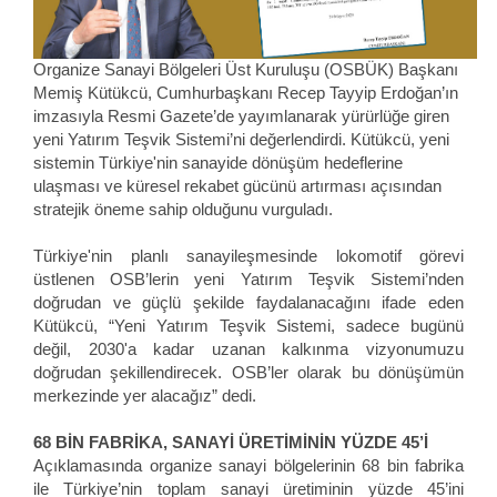
Organize Sanayi Bölgeleri Üst Kuruluşu (OSBÜK) Başkanı
Memiş Kütükcü, Cumhurbaşkanı Recep Tayyip Erdoğan’ın
imzasıyla Resmi Gazete’de yayımlanarak yürürlüğe giren
yeni Yatırım Teşvik Sistemi’ni değerlendirdi. Kütükcü, yeni
sistemin Türkiye'nin sanayide dönüşüm hedeflerine
ulaşması ve küresel rekabet gücünü artırması açısından
stratejik öneme sahip olduğunu vurguladı.
Türkiye'nin planlı sanayileşmesinde lokomotif görevi
üstlenen OSB’lerin yeni Yatırım Teşvik Sistemi’nden
doğrudan ve güçlü şekilde faydalanacağını ifade eden
Kütükcü, “Yeni Yatırım Teşvik Sistemi, sadece bugünü
değil, 2030'a kadar uzanan kalkınma vizyonumuzu
doğrudan şekillendirecek. OSB’ler olarak bu dönüşümün
merkezinde yer alacağız” dedi.
68 BİN FABRİKA, SANAYİ ÜRETİMİNİN YÜZDE 45’İ
Açıklamasında organize sanayi bölgelerinin 68 bin fabrika
ile Türkiye’nin toplam sanayi üretiminin yüzde 45’ini