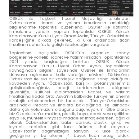
OSBÜK ile Taşkent Ticaret Müşavirliği tarafından
Özbekistan’ın ticaret ve yatırım fırsatlarının anlatıldığı
bilgilendirme toplantısı düzenlendi. OSB’ler ile katılımcı
firmalarına yönelik yapılan toplantıda OSBÜK Yüksek
Koordinasyon Kurulu Üyesi Orhan Aydın, Türkiye-Özbekistan
kardeşliğine dikkati çekerek, iki ülke arasındaki ticari
fırsatların daha fazla geliştirilebileceğini vurguladı.
Toplantının açılışında OSBÜK’ün organize sanayi
bölgelerine yönelik Ticaret ve Yatırım Fırsatları Toplantılarına
2021 yılında başladığını belirten OSBÜK Yüksek
Koordinasyon Kurulu Üyesi Orhan Aydın, toplantıların
kaynağından bilgiler sayesinde OSB’ler ile firmalarının
dünyaya açılmasına katkı verdiğini söyledi. Türkiye’nin,
Özbekistan ile sıkı bir kardeşlik bağlarına sahip olduğunu
kaydeden Aydın, “Özbekistan, karşılıklı potansiyellerimizi
geliştirebileceğimiz, enerji koridorundan bölgesel
güvenliğe, kültürel diplomasiden ticaret ve yatırım
fırsatlarına kadar Orta Asya’nın kalbinde Türkiye’nin önemli
stratejik ortaklarından bir tanesidir. Türkiye-Özbekistan
arasındaki ihracat ve ithalata bakıldığında ise alınacak
daha çok yolumuzun olduğunu düşünüyorum. Ülke olarak
biz Özbekistan’a, makina, plastik, boya, demir veya çelikten
eşya ile, muhtelif kimyasal maddeler ihraç ederken, ağırlıklı
olarak Özbekistan’dan, bakır, pamuk, plastik, çinko ve
kıymetli metaller gibi farklı ürünler ithal ediyoruz.
Özbekistan'ın bağımsızlığını tanıyan ilk ülke olarak,
geçtiğimiz yıl bu ülkenin 4. büyük ticari ortağı olduk.