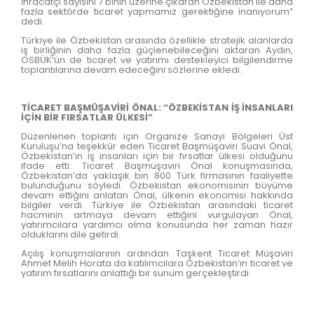
İhracatçı sayısını 7 binin üzerine çıkaran Özbekistan ile daha
fazla sektörde ticaret yapmamız gerektiğine inanıyorum”
dedi.
Türkiye ile Özbekistan arasında özellikle stratejik alanlarda
iş birliğinin daha fazla güçlenebileceğini aktaran Aydın,
OSBÜK’ün de ticaret ve yatırımı destekleyici bilgilendirme
toplantılarına devam edeceğini sözlerine ekledi.
TİCARET BAŞMÜŞAVİRİ ÖNAL: “ÖZBEKİSTAN İŞ İNSANLARI
İÇİN BİR FIRSATLAR ÜLKESİ”
Düzenlenen toplantı için Organize Sanayi Bölgeleri Üst
Kuruluşu’na teşekkür eden Ticaret Başmüşaviri Suavi Önal,
Özbekistan’ın iş insanları için bir fırsatlar ülkesi olduğunu
ifade etti. Ticaret Başmüşaviri Önal konuşmasında,
Özbekistan’da yaklaşık bin 800 Türk firmasının faaliyette
bulunduğunu söyledi. Özbekistan ekonomisinin büyüme
devam ettiğini anlatan Önal, ülkenin ekonomisi hakkında
bilgiler verdi. Türkiye ile Özbekistan arasındaki ticaret
hacminin artmaya devam ettiğini vurgulayan Önal,
yatırımcılara yardımcı olma konusunda her zaman hazır
olduklarını dile getirdi.
Açılış konuşmalarının ardından Taşkent Ticaret Müşaviri
Ahmet Melih Horata da katılımcılara Özbekistan’ın ticaret ve
yatırım fırsatlarını anlattığı bir sunum gerçekleştirdi.