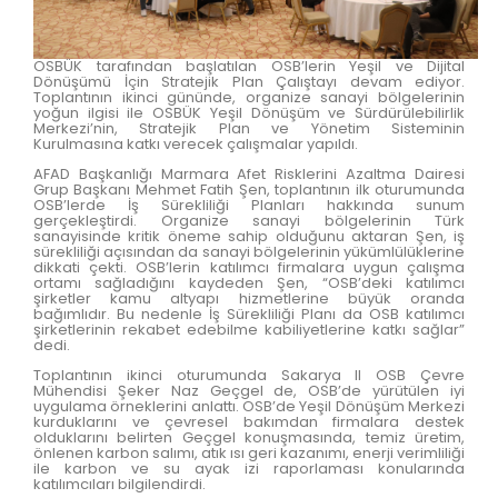
OSBÜK tarafından başlatılan OSB’lerin Yeşil ve Dijital
Dönüşümü İçin Stratejik Plan Çalıştayı devam ediyor.
Toplantının ikinci gününde, organize sanayi bölgelerinin
yoğun ilgisi ile OSBÜK Yeşil Dönüşüm ve Sürdürülebilirlik
Merkezi’nin, Stratejik Plan ve Yönetim Sisteminin
Kurulmasına katkı verecek çalışmalar yapıldı.
AFAD Başkanlığı Marmara Afet Risklerini Azaltma Dairesi
Grup Başkanı Mehmet Fatih Şen, toplantının ilk oturumunda
OSB’lerde İş Sürekliliği Planları hakkında sunum
gerçekleştirdi. Organize sanayi bölgelerinin Türk
sanayisinde kritik öneme sahip olduğunu aktaran Şen, iş
sürekliliği açısından da sanayi bölgelerinin yükümlülüklerine
dikkati çekti. OSB’lerin katılımcı firmalara uygun çalışma
ortamı sağladığını kaydeden Şen, “OSB’deki katılımcı
şirketler kamu altyapı hizmetlerine büyük oranda
bağımlıdır. Bu nedenle İş Sürekliliği Planı da OSB katılımcı
şirketlerinin rekabet edebilme kabiliyetlerine katkı sağlar”
dedi.
Toplantının ikinci oturumunda Sakarya II OSB Çevre
Mühendisi Şeker Naz Geçgel de, OSB’de yürütülen iyi
uygulama örneklerini anlattı. OSB’de Yeşil Dönüşüm Merkezi
kurduklarını ve çevresel bakımdan firmalara destek
olduklarını belirten Geçgel konuşmasında, temiz üretim,
önlenen karbon salımı, atık ısı geri kazanımı, enerji verimliliği
ile karbon ve su ayak izi raporlaması konularında
katılımcıları bilgilendirdi.