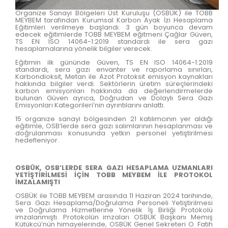
Organize Sanayi Bölgeleri Üst Kuruluşu (OSBÜK) ile TOBB
MEYBEM tarafından Kurumsal Karbon Ayak İzi Hesaplama
Eğitimleri verilmeye başlandı. 3 gün boyunca devam
edecek eğitimlerde TOBB MEYBEM eğitmeni Çağlar Güven,
TS EN ISO 14064-1:2019 standardı ile sera gazı
hesaplamalarına yönelik bilgiler verecek.
Eğitimin ilk gününde Güven, TS EN ISO 14064-1:2019
standardı, sera gazı envanter ve raporlama sınırları,
Karbondioksit, Metan ile Azot Protoksit emisyon kaynakları
hakkında bilgiler verdi. Sektörlerin üretim süreçlerindeki
karbon emisyonları hakkında da değerlendirmelerde
bulunan Güven ayrıca, Doğrudan ve Dolaylı Sera Gazı
Emisyonları Kategorileri’nin ayrıntılarını anlattı.
15 organize sanayi bölgesinden 21 katılımcının yer aldığı
eğitimle, OSB’lerde sera gazı salımlarının hesaplanması ve
doğrulanması konusunda yetkin personel yetiştirilmesi
hedefleniyor.
OSBÜK, OSB’LERDE SERA GAZI HESAPLAMA UZMANLARI
YETİŞTİRİLMESİ İÇİN TOBB MEYBEM İLE PROTOKOL
İMZALAMIŞTI
OSBÜK ile TOBB MEYBEM arasında 11 Haziran 2024 tarihinde,
Sera Gazı Hesaplama/Doğrulama Personeli Yetiştirilmesi
ve Doğrulama Hizmetlerine Yönelik İş Birliği Protokolü
imzalanmıştı. Protokolün imzaları OSBÜK Başkanı Memiş
Kütükcü’nün himayelerinde, OSBÜK Genel Sekreteri O. Fatih