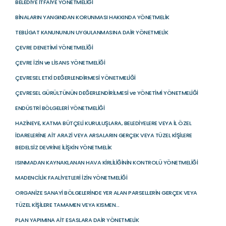
BELEDİYE İTFAİYE YÖNETMELİĞİ
BİNALARIN YANGINDAN KORUNMASI HAKKINDA YÖNETMELİK
TEBLİGAT KANUNUNUN UYGULANMASINA DAİR YÖNETMELİK
ÇEVRE DENETİMİ YÖNETMELİĞİ
ÇEVRE İZİN ve LİSANS YÖNETMELİĞİ
ÇEVRESEL ETKİ DEĞERLENDİRMESİ YÖNETMELİĞİ
ÇEVRESEL GÜRÜLTÜNÜN DEĞERLENDİRİLMESİ ve YÖNETİMİ YÖNETMELİĞİ
ENDÜSTRİ BÖLGELERİ YÖNETMELİĞİ
HAZİNEYE, KATMA BÜTÇELİ KURULUŞLARA, BELEDİYELERE VEYA İL ÖZEL
İDARELERİNE AİT ARAZİ VEYA ARSALARIN GERÇEK VEYA TÜZEL KİŞİLERE
BEDELSİZ DEVRİNE İLİŞKİN YÖNETMELİK
ISINMADAN KAYNAKLANAN HAVA KİRLİLİĞİNİN KONTROLÜ YÖNETMELİĞİ
MADENCİLİK FAALİYETLERİ İZİN YÖNETMELİĞİ
ORGANİZE SANAYİ BÖLGELERİNDE YER ALAN PARSELLERİN GERÇEK VEYA
TÜZEL KİŞİLERE TAMAMEN VEYA KISMEN...
PLAN YAPIMINA AİT ESASLARA DAİR YÖNETMELİK