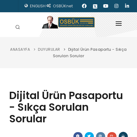
ENGLISH
OSBÜKnet
ANASAYFA
DUYURULAR
Dijital Ürün Pasaportu - Sıkça
HAKKIMIZDA
Sorulan Sorular
OSBÜK ORGANLARI
MEVZUAT
Dijital Ürün Pasaportu
KILAVUZLAR
- Sıkça Sorulan
YAYINLARIMIZ
Sorular
ENERJİ İZLEME
İLETİŞİM