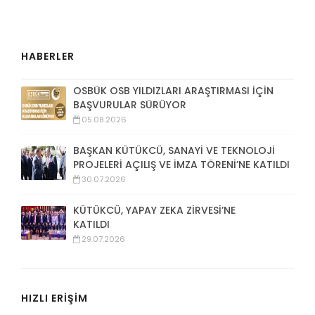
HABERLER
OSBÜK OSB YILDIZLARI ARAŞTIRMASI İÇİN
BAŞVURULAR SÜRÜYOR
05.08.2026
BAŞKAN KÜTÜKCÜ, SANAYİ VE TEKNOLOJİ
PROJELERİ AÇILIŞ VE İMZA TÖRENİ’NE KATILDI
30.07.2026
KÜTÜKCÜ, YAPAY ZEKA ZİRVESİ’NE
KATILDI
29.07.2026
HIZLI ERİŞİM