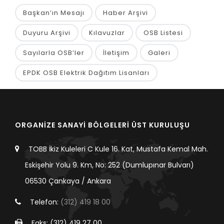
Başkan’ın Mesajı
Haber Arşivi
Duyuru Arşivi
Kılavuzlar
OSB Listesi
Sayılarla OSB’ler
İletişim
Galeri
EPDK OSB Elektrik Dağıtım Lisanları
ORGANİZE SANAYİ BÖLGELERİ ÜST KURULUŞU
TOBB İkiz Kuleleri C Kule 16. Kat, Mustafa Kemal Mah.
Eskişehir Yolu 9. Km, No: 252 (Dumlupınar Bulvarı)
06530 Çankaya / Ankara
Telefon:
(312) 419 18 00
Faks: (312) 419 27 00