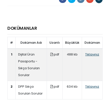
DOKÜMANLAR
#
Doküman Adı
Uzantı
Büyüklük
Doküman
1
Dijital Ürün
pdf
488 kb
Tıklayınız
Pasaportu -
Sıkça Sorulan
Sorular
2
DPP Sıkça
pdf
634 kb
Tıklayınız
Sorulan Sorular