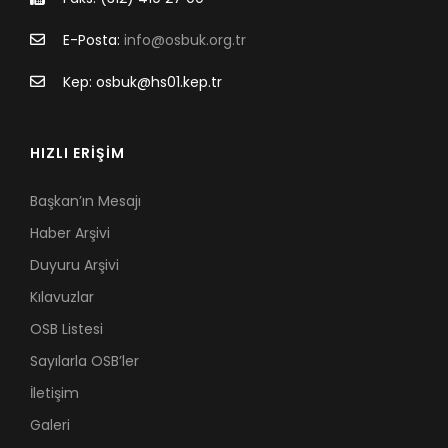
E-Posta:
info@osbuk.org.tr
Kep: osbuk@hs01.kep.tr
HIZLI ERİŞİM
Başkan’ın Mesajı
Haber Arşivi
Duyuru Arşivi
Kılavuzlar
OSB Listesi
Sayılarla OSB’ler
İletişim
Galeri