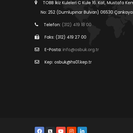
TOBB İkiz Kuleleri C Kule 16. Kat, Mustafa Ke
No: 252 (Dumlupınar Bulvarı) 06530 Çankaya
Telefon:
(312) 419 18 00
Faks: (312) 419 27 00
E-Posta:
info@osbuk.org.tr
Kep: osbuk@hs01.kep.tr