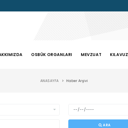
AKKIMIZDA
OSBÜK ORGANLARI
MEVZUAT
KILAVU
ANASAYFA
Haber Arşivi
ARA