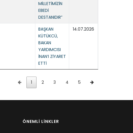
MİLLETİMİZİN
EBEDİ
DESTANIDIR”
BAŞKAN
14.07.2026
KÜTÜKCÜ,
BAKAN
YARDIMCISI
İNAN’I ZİYARET
ETTİ
1
2
3
4
5
ÖNEMLİ LİNKLER