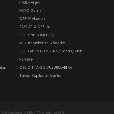
HABER Arşivi
FOTO Galeri
OSBÜK Akademi
SAYILARLA OSB ’ ler
OSBÜKnet OSB Girişi
MEYDİP Mekânsal Yönetim
OSB TAHSİS DUYURULARI İlana Çıkılan
Parseller
ları
OSB ÖN TAHSİS DUYURULARI Ön
Tahsis Yapılacak Alanlar
 Üst Kuruluşu | OSBÜK. Tüm hakkı saklıdır.