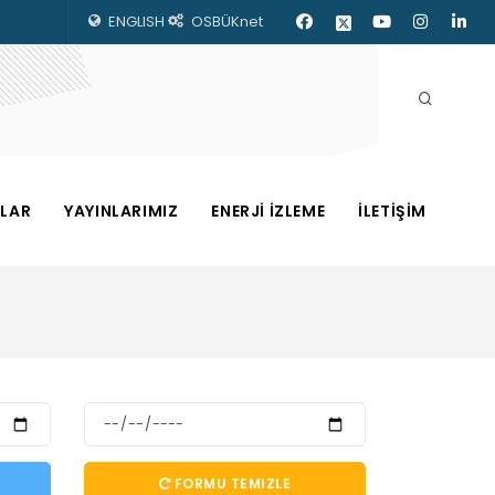
ENGLISH
OSBÜKnet
ZLAR
YAYINLARIMIZ
ENERJİ İZLEME
İLETİŞİM
FORMU TEMIZLE