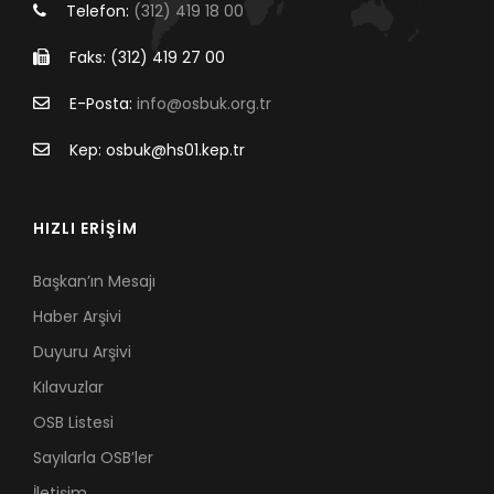
Telefon:
(312) 419 18 00
Faks: (312) 419 27 00
E-Posta:
info@osbuk.org.tr
Kep: osbuk@hs01.kep.tr
HIZLI ERİŞİM
Başkan’ın Mesajı
Haber Arşivi
Duyuru Arşivi
Kılavuzlar
OSB Listesi
Sayılarla OSB’ler
İletişim