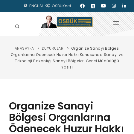
ENGLISH
OSBÜKnet
ANASAYFA
DUYURULAR
Organize Sanayi Bölgesi
HAKKIMIZDA
Organlarına Ödenecek Huzur Hakkı Konusunda Sanayi ve
Teknoloji Bakanlığı Sanayi Bölgeleri Genel Müdürlüğü
OSBÜK ORGANLARI
Yazısı
MEVZUAT
KILAVUZLAR
Organize Sanayi
YAYINLARIMIZ
Bölgesi Organlarına
ENERJİ İZLEME
Ödenecek Huzur Hakkı
İLETİŞİM