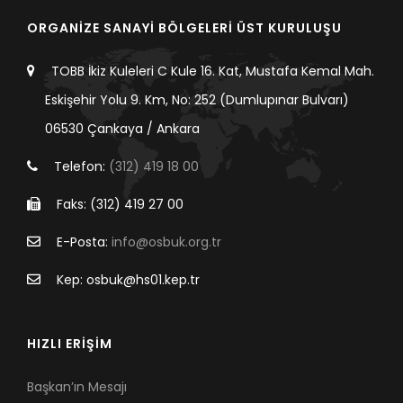
ORGANİZE SANAYİ BÖLGELERİ ÜST KURULUŞU
TOBB İkiz Kuleleri C Kule 16. Kat, Mustafa Kemal Mah.
Eskişehir Yolu 9. Km, No: 252 (Dumlupınar Bulvarı)
06530 Çankaya / Ankara
Telefon:
(312) 419 18 00
Faks: (312) 419 27 00
E-Posta:
info@osbuk.org.tr
Kep: osbuk@hs01.kep.tr
HIZLI ERİŞİM
Başkan’ın Mesajı