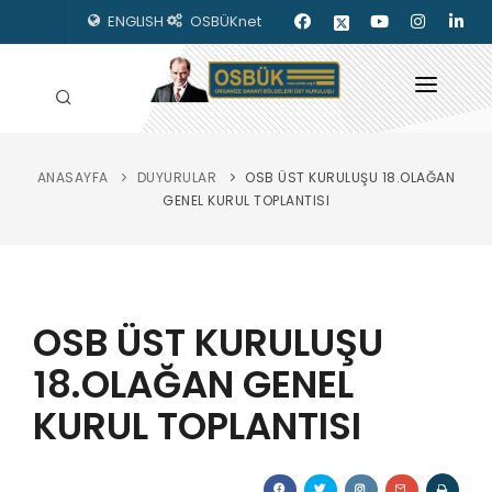
ENGLISH
OSBÜKnet
ANASAYFA
DUYURULAR
OSB ÜST KURULUŞU 18.OLAĞAN
HAKKIMIZDA
GENEL KURUL TOPLANTISI
OSBÜK ORGANLARI
MEVZUAT
OSB ÜST KURULUŞU
KILAVUZLAR
18.OLAĞAN GENEL
YAYINLARIMIZ
KURUL TOPLANTISI
ENERJİ İZLEME
İLETİŞİM