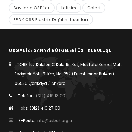
Sayılarla OSB’ler
İletişim
Galeri
EPDK OSB Elektrik Dağıtım Lisanları
ORGANİZE SANAYİ BÖLGELERİ ÜST KURULUŞU
TOBB İkiz Kuleleri C Kule 16. Kat, Mustafa Kemal Mah.
Eskişehir Yolu 9. Km, No: 252 (Dumlupınar Bulvarı)
06530 Çankaya / Ankara
Telefon:
(312) 419 18 00
Faks: (312) 419 27 00
E-Posta:
info@osbuk.org.tr