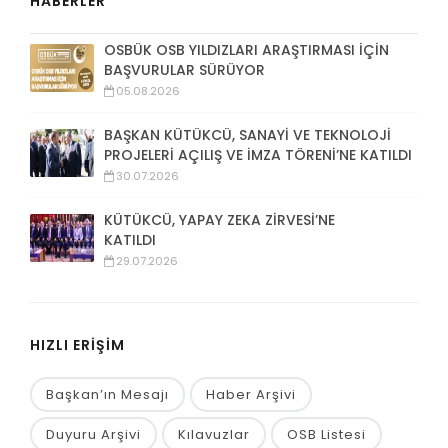
HABERLER
OSBÜK OSB YILDIZLARI ARAŞTIRMASI İÇİN
BAŞVURULAR SÜRÜYOR
05.08.2026
BAŞKAN KÜTÜKCÜ, SANAYİ VE TEKNOLOJİ
PROJELERİ AÇILIŞ VE İMZA TÖRENİ’NE KATILDI
30.07.2026
KÜTÜKCÜ, YAPAY ZEKA ZİRVESİ’NE
KATILDI
29.07.2026
HIZLI ERİŞİM
Başkan’ın Mesajı
Haber Arşivi
Duyuru Arşivi
Kılavuzlar
OSB Listesi