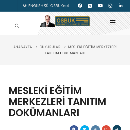
ENGLISH
OSBÜKnet
ANASAYFA
DUYURULAR
MESLEKİ EĞİTİM MERKEZLERİ
HAKKIMIZDA
TANITIM DOKÜMANLARI
OSBÜK ORGANLARI
MEVZUAT
MESLEKİ EĞİTİM
KILAVUZLAR
MERKEZLERİ TANITIM
YAYINLARIMIZ
DOKÜMANLARI
ENERJİ İZLEME
İLETİŞİM