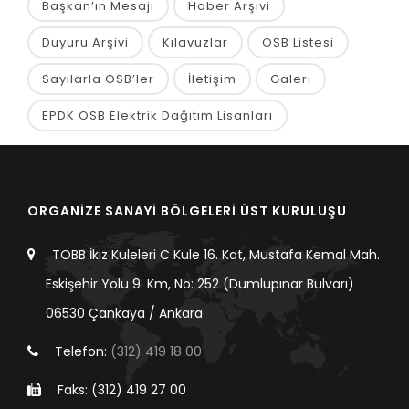
Başkan’ın Mesajı
Haber Arşivi
Duyuru Arşivi
Kılavuzlar
OSB Listesi
Sayılarla OSB’ler
İletişim
Galeri
EPDK OSB Elektrik Dağıtım Lisanları
ORGANİZE SANAYİ BÖLGELERİ ÜST KURULUŞU
TOBB İkiz Kuleleri C Kule 16. Kat, Mustafa Kemal Mah.
Eskişehir Yolu 9. Km, No: 252 (Dumlupınar Bulvarı)
06530 Çankaya / Ankara
Telefon:
(312) 419 18 00
Faks: (312) 419 27 00