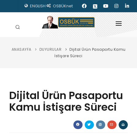
ENGLISH
OSBÜKnet
ANASAYFA
DUYURULAR
Dijital Ürün Pasaportu Kamu
HAKKIMIZDA
İstişare Süreci
OSBÜK ORGANLARI
MEVZUAT
Dijital Ürün Pasaportu
KILAVUZLAR
Kamu İstişare Süreci
YAYINLARIMIZ
ENERJİ İZLEME
İLETİŞİM