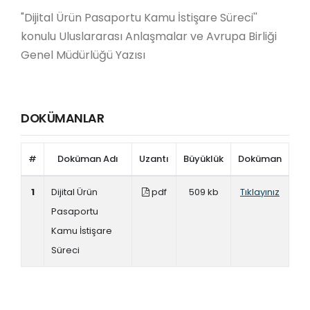
"Dijital Ürün Pasaportu Kamu İstişare Süreci''
konulu Uluslararası Anlaşmalar ve Avrupa Birliği
Genel Müdürlüğü Yazısı
DOKÜMANLAR
#
Doküman Adı
Uzantı
Büyüklük
Doküman
1
Dijital Ürün
pdf
509 kb
Tıklayınız
Pasaportu
Kamu İstişare
Süreci