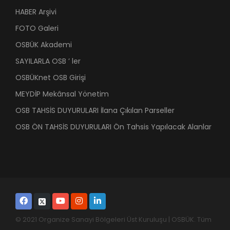
HABER Arşivi
FOTO Galeri
OSBÜK Akademi
SAYILARLA OSB ’ ler
OSBÜKnet OSB Girişi
MEYDİP Mekânsal Yönetim
OSB TAHSİS DUYURULARI İlana Çıkılan Parseller
OSB ÖN TAHSİS DUYURULARI Ön Tahsis Yapılacak Alanlar
© 2021 Organize Sanayi Bölgeleri Üst Kuruluşu | OSBÜK. Tüm