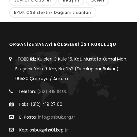
Sayılarla OSB’ler
İletişim
Galeri
EPDK OSB Elektrik Dağıtım Lisanları
ORGANİZE SANAYİ BÖLGELERİ ÜST KURULUŞU
TOBB İkiz Kuleleri C Kule 16. Kat, Mustafa Kemal Mah.
Eskişehir Yolu 9. Km, No: 252 (Dumlupınar Bulvarı)
06530 Çankaya / Ankara
Telefon:
(312) 419 18 00
Faks: (312) 419 27 00
E-Posta:
info@osbuk.org.tr
Kep: osbuk@hs01.kep.tr