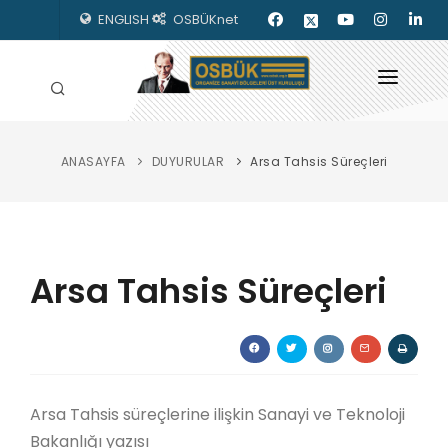
ENGLISH
OSBÜKnet
ANASAYFA
DUYURULAR
Arsa Tahsis Süreçleri
HAKKIMIZDA
OSBÜK ORGANLARI
MEVZUAT
Arsa Tahsis Süreçleri
KILAVUZLAR
YAYINLARIMIZ
ENERJİ İZLEME
Arsa Tahsis süreçlerine ilişkin Sanayi ve Teknoloji
Bakanlığı yazısı
İLETİŞİM