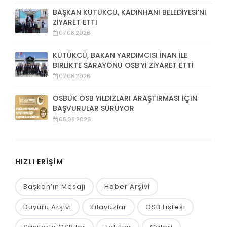
BAŞKAN KÜTÜKCÜ, KADINHANI BELEDİYESİ’Nİ
ZİYARET ETTİ
07.08.2026
KÜTÜKCÜ, BAKAN YARDIMCISI İNAN İLE
BİRLİKTE SARAYÖNÜ OSB’Yİ ZİYARET ETTİ
07.08.2026
OSBÜK OSB YILDIZLARI ARAŞTIRMASI İÇİN
BAŞVURULAR SÜRÜYOR
05.08.2026
HIZLI ERİŞİM
Başkan’ın Mesajı
Haber Arşivi
Duyuru Arşivi
Kılavuzlar
OSB Listesi