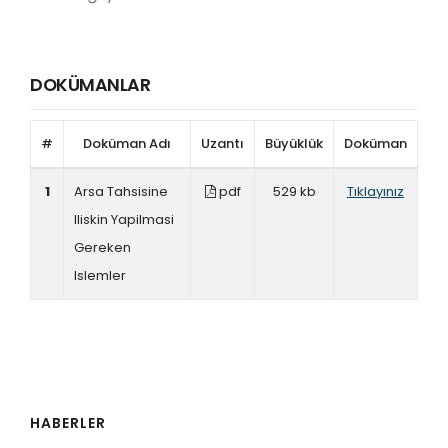
DOKÜMANLAR
#
Doküman Adı
Uzantı
Büyüklük
Doküman
1
Arsa Tahsisine
pdf
529 kb
Tıklayınız
Iliskin Yapilmasi
Gereken
Islemler
HABERLER