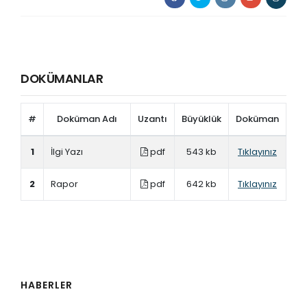
DOKÜMANLAR
#
Doküman Adı
Uzantı
Büyüklük
Doküman
1
İlgi Yazı
pdf
543 kb
Tıklayınız
2
Rapor
pdf
642 kb
Tıklayınız
HABERLER