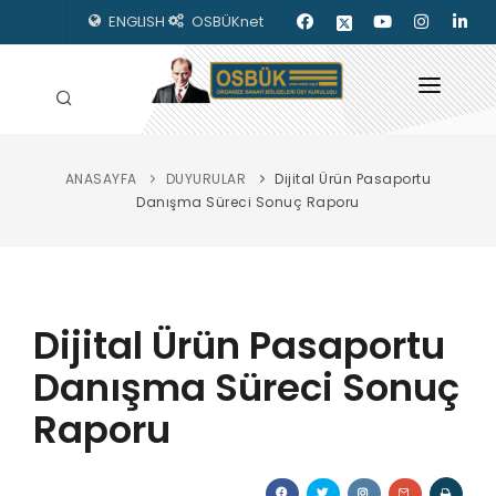
ENGLISH
OSBÜKnet
ANASAYFA
DUYURULAR
Dijital Ürün Pasaportu
HAKKIMIZDA
Danışma Süreci Sonuç Raporu
OSBÜK ORGANLARI
MEVZUAT
Dijital Ürün Pasaportu
KILAVUZLAR
Danışma Süreci Sonuç
YAYINLARIMIZ
Raporu
ENERJİ İZLEME
İLETİŞİM