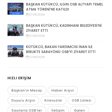
BAŞKAN KÜTÜKCÜ, ILGIN OSB ALTYAPI TEMEL
ATMA TÖRENİ’NE KATILDI
07.08.2026
BAŞKAN KÜTÜKCÜ, KADINHANI BELEDİYESİ’Nİ
ZİYARET ETTİ
07.08.2026
KÜTÜKCÜ, BAKAN YARDIMCISI İNAN İLE
BİRLİKTE SARAYÖNÜ OSB’Yİ ZİYARET ETTİ
07.08.2026
HIZLI ERİŞİM
Başkan’ın Mesajı
Haber Arşivi
Duyuru Arşivi
Kılavuzlar
OSB Listesi
Sayılarla OSB’ler
İletişim
Galeri