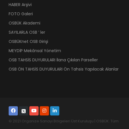
HABER Arşivi
FOTO Galeri
OSBÜK Akademi
SAYILARLA OSB ’ ler
OSBÜKnet OSB Girişi
MEYDİP Mekânsal Yönetim
OSB TAHSİS DUYURULARI İlana Çıkılan Parseller
OSB ÖN TAHSİS DUYURULARI Ön Tahsis Yapılacak Alanlar
© 2021 Organize Sanayi Bölgeleri Üst Kuruluşu | OSBÜK. Tüm