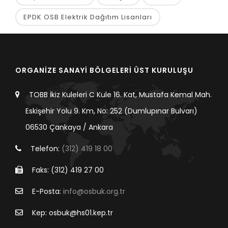
EPDK OSB Elektrik Dağıtım Lisanları
ORGANİZE SANAYİ BÖLGELERİ ÜST KURULUŞU
TOBB İkiz Kuleleri C Kule 16. Kat, Mustafa Kemal Mah.
Eskişehir Yolu 9. Km, No: 252 (Dumlupınar Bulvarı)
06530 Çankaya / Ankara
Telefon:
(312) 419 18 00
Faks: (312) 419 27 00
E-Posta:
info@osbuk.org.tr
Kep: osbuk@hs01.kep.tr