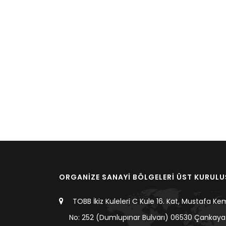
ORGANİZE SANAYİ BÖLGELERİ ÜST KURUL
TOBB İkiz Kuleleri C Kule 16. Kat, Mustafa Ke
No: 252 (Dumlupınar Bulvarı) 06530 Çankaya