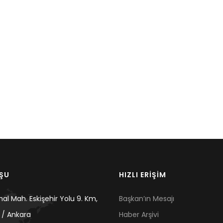
UŞU
HIZLI ERİŞİM
mal Mah. Eskişehir Yolu 9. Km,
Başkan’ın Mesajı
 / Ankara
Haber Arşivi