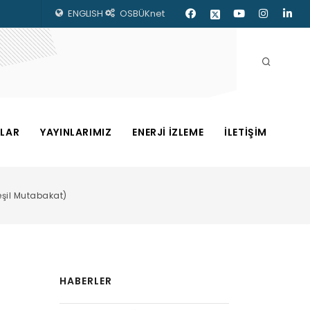
ENGLISH
OSBÜKnet
ZLAR
YAYINLARIMIZ
ENERJİ İZLEME
İLETİŞİM
eşil Mutabakat)
HABERLER