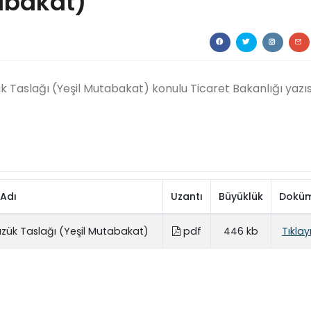
abakat)
ük Taslağı (Yeşil Mutabakat) konulu Ticaret Bakanlığı yazıs
Adı
Uzantı
Büyüklük
Dokü
Tüzük Taslağı (Yeşil Mutabakat)
pdf
446 kb
Tıklay