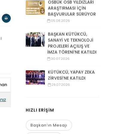
OSBÜK OSB YILDIZLARI
ARAŞTIRMASI İÇİN
BAŞVURULAR SÜRÜYOR
05.08.2026
BAŞKAN KÜTÜKCÜ,
ı
SANAYİ VE TEKNOLOJİ
PROJELERİ AÇILIŞ VE
İMZA TÖRENİ’NE KATILDI
30.07.2026
KÜTÜKCÜ, YAPAY ZEKA
ZİRVESİ’NE KATILDI
man
29.07.2026
ınız
HIZLI ERİŞİM
Başkan’ın Mesajı