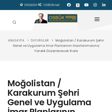
ENGLISH
OSBÜKnet
ANASAYFA
DUYURULAR
Moğolistan / Karakurum Şehri
HAKKIMIZDA
Genel ve Uygulama İmar Planlarının Hazırlanmasına
Yönelik Düzenlenecek İhale
OSBÜK ORGANLARI
MEVZUAT
KILAVUZLAR
Moğolistan /
YAYINLARIMIZ
Karakurum Şehri
Genel ve Uygulama
ENERJİ İZLEME
İmar Planlarının
İLETİŞİM