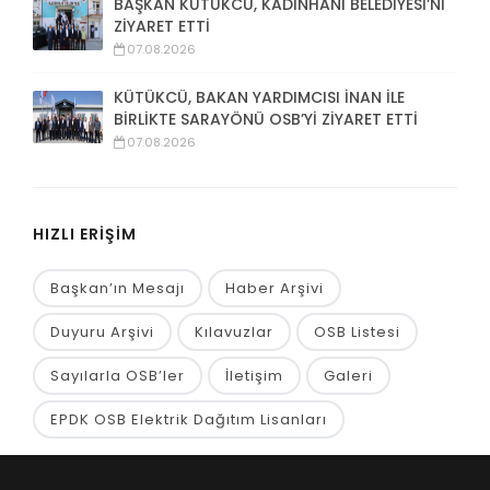
BAŞKAN KÜTÜKCÜ, KADINHANI BELEDİYESİ’Nİ
ZİYARET ETTİ
07.08.2026
KÜTÜKCÜ, BAKAN YARDIMCISI İNAN İLE
BİRLİKTE SARAYÖNÜ OSB’Yİ ZİYARET ETTİ
07.08.2026
HIZLI ERİŞİM
Başkan’ın Mesajı
Haber Arşivi
Duyuru Arşivi
Kılavuzlar
OSB Listesi
Sayılarla OSB’ler
İletişim
Galeri
EPDK OSB Elektrik Dağıtım Lisanları