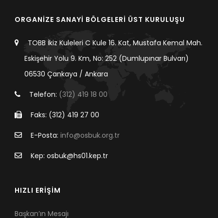
ORGANİZE SANAYİ BÖLGELERİ ÜST KURULUŞU
TOBB İkiz Kuleleri C Kule 16. Kat, Mustafa Kemal Mah.
Eskişehir Yolu 9. Km, No: 252 (Dumlupınar Bulvarı)
06530 Çankaya / Ankara
Telefon:
(312) 419 18 00
Faks: (312) 419 27 00
E-Posta:
info@osbuk.org.tr
Kep: osbuk@hs01.kep.tr
HIZLI ERİŞİM
Başkan’ın Mesajı