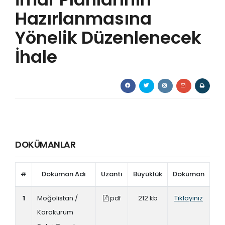
Hazırlanmasına
Yönelik Düzenlenecek
İhale
DOKÜMANLAR
#
Doküman Adı
Uzantı
Büyüklük
Doküman
1
Moğolistan /
pdf
212 kb
Tıklayınız
Karakurum