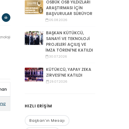
OSBÜK OSB YILDIZLARI
ARAŞTIRMASI İÇİN
BAŞVURULAR SÜRÜYOR
05.08.2026
BAŞKAN KÜTÜKCÜ,
noloji
SANAYİ VE TEKNOLOJİ
PROJELERİ AÇILIŞ VE
İMZA TÖRENİ’NE KATILDI
30.07.2026
KÜTÜKCÜ, YAPAY ZEKA
ZİRVESİ’NE KATILDI
29.07.2026
man
ınız
HIZLI ERİŞİM
Başkan’ın Mesajı