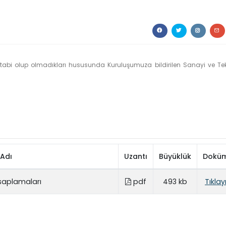
e tabi olup olmadıkları hususunda Kuruluşumuza bildirilen Sanayi ve Tek
Adı
Uzantı
Büyüklük
Dokü
esaplamaları
pdf
493 kb
Tıklay