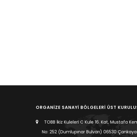
ORGANİZE SANAYİ BÖLGELERİ ÜST KURUL
TOBB İkiz Kuleleri C Kule 16. Kat, Mustafa Ke
No: 252 (Dumlupınar Bulvarı) 06530 Çankaya