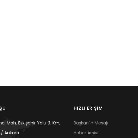
UŞU
HIZLI ERİŞİM
mal Mah. Eskişehir Yolu 9. Km,
Başkan’ın Mesajı
 / Ankara
Haber Arşivi