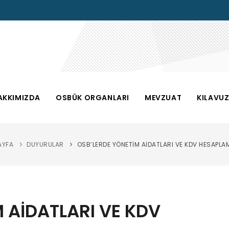
AKKIMIZDA
OSBÜK ORGANLARI
MEVZUAT
KILAVU
AYFA
DUYURULAR
OSB’LERDE YÖNETİM AİDATLARI VE KDV HESAPLA
 AİDATLARI VE KDV