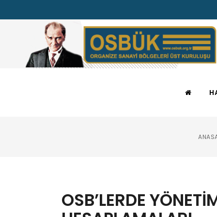
H
ANAS
OSB’LERDE YÖNETİM