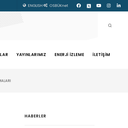
ENGLISH
OSBÜKnet
ZLAR
YAYINLARIMIZ
ENERJİ İZLEME
İLETİŞİM
MALARI
HABERLER