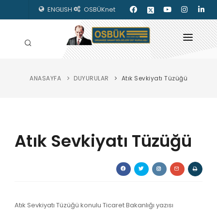
ENGLISH
OSBÜKnet
ANASAYFA
DUYURULAR
Atık Sevkiyatı Tüzüğü
HAKKIMIZDA
OSBÜK ORGANLARI
MEVZUAT
Atık Sevkiyatı Tüzüğü
KILAVUZLAR
YAYINLARIMIZ
ENERJİ İZLEME
Atık Sevkiyatı Tüzüğü konulu Ticaret Bakanlığı yazısı
İLETİŞİM