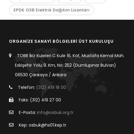
EPDK OSB Elektrik Dağıtım Lisanları
ORGANİZE SANAYİ BÖLGELERİ ÜST KURULUŞU
TOBB İkiz Kuleleri C Kule 16. Kat, Mustafa Kemal Mah.
Eskişehir Yolu 9. Km, No: 252 (Dumlupınar Bulvarı)
06530 Çankaya / Ankara
Telefon:
(312) 419 18 00
Faks: (312) 419 27 00
E-Posta:
info@osbuk.org.tr
Kep: osbuk@hs01.kep.tr