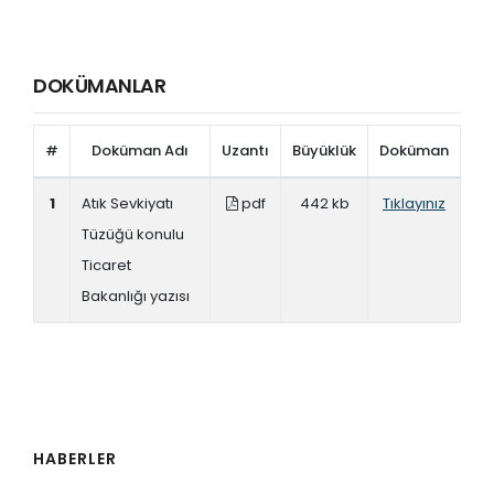
DOKÜMANLAR
#
Doküman Adı
Uzantı
Büyüklük
Doküman
1
Atık Sevkiyatı
pdf
442 kb
Tıklayınız
Tüzüğü konulu
Ticaret
Bakanlığı yazısı
HABERLER