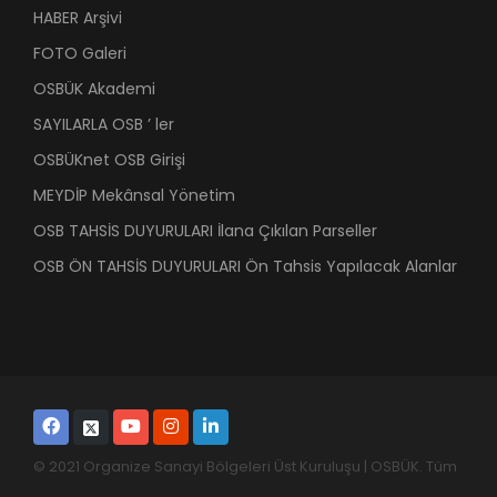
HABER Arşivi
FOTO Galeri
OSBÜK Akademi
SAYILARLA OSB ’ ler
OSBÜKnet OSB Girişi
MEYDİP Mekânsal Yönetim
OSB TAHSİS DUYURULARI İlana Çıkılan Parseller
OSB ÖN TAHSİS DUYURULARI Ön Tahsis Yapılacak Alanlar
© 2021 Organize Sanayi Bölgeleri Üst Kuruluşu | OSBÜK. Tüm