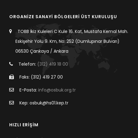
ORGANİZE SANAYİ BÖLGELERİ ÜST KURULUŞU
TOBB İkiz Kuleleri C Kule 16. Kat, Mustafa Kemal Mah.
Eskişehir Yolu 9. Km, No: 252 (Dumlupınar Bulvarı)
06530 Çankaya / Ankara
Telefon:
(312) 419 18 00
Faks: (312) 419 27 00
E-Posta:
info@osbuk.org.tr
Kep: osbuk@hs01.kep.tr
HIZLI ERİŞİM