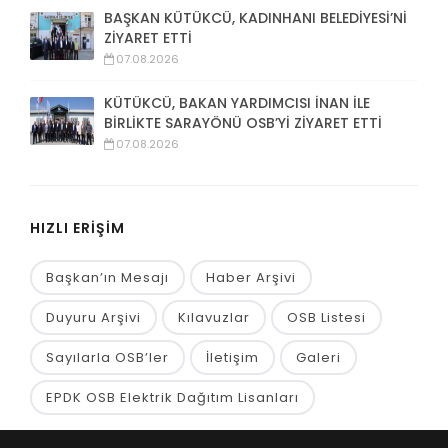
BAŞKAN KÜTÜKCÜ, KADINHANI BELEDİYESİ’Nİ
ZİYARET ETTİ
07.08.2026
KÜTÜKCÜ, BAKAN YARDIMCISI İNAN İLE
BİRLİKTE SARAYÖNÜ OSB’Yİ ZİYARET ETTİ
07.08.2026
HIZLI ERİŞİM
Başkan’ın Mesajı
Haber Arşivi
Duyuru Arşivi
Kılavuzlar
OSB Listesi
Sayılarla OSB’ler
İletişim
Galeri
EPDK OSB Elektrik Dağıtım Lisanları