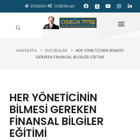
ENGLISH
OSBÜKnet
ANASAYFA
DUYURULAR
HER YÖNETİCİNİN BİLMESİ
HAKKIMIZDA
GEREKEN FİNANSAL BİLGİLER EĞİTİMİ
OSBÜK ORGANLARI
MEVZUAT
HER YÖNETİCİNİN
KILAVUZLAR
BİLMESİ GEREKEN
YAYINLARIMIZ
FİNANSAL BİLGİLER
ENERJİ İZLEME
EĞİTİMİ
İLETİŞİM