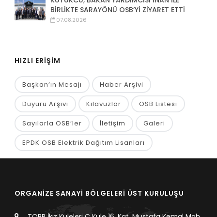
KÜTÜKCÜ, BAKAN YARDIMCISI İNAN İLE
BİRLİKTE SARAYÖNÜ OSB’Yİ ZİYARET ETTİ
07.08.2026
HIZLI ERİŞİM
Başkan’ın Mesajı
Haber Arşivi
Duyuru Arşivi
Kılavuzlar
OSB Listesi
Sayılarla OSB’ler
İletişim
Galeri
EPDK OSB Elektrik Dağıtım Lisanları
ORGANİZE SANAYİ BÖLGELERİ ÜST KURULUŞU
TOBB İkiz Kuleleri C Kule 16. Kat, Mustafa Kemal Mah.