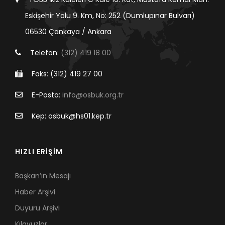
Eskişehir Yolu 9. Km, No: 252 (Dumlupınar Bulvarı)
06530 Çankaya / Ankara
Telefon:
(312) 419 18 00
Faks: (312) 419 27 00
E-Posta:
info@osbuk.org.tr
Kep: osbuk@hs01.kep.tr
HIZLI ERİŞİM
Başkan’ın Mesajı
Haber Arşivi
Duyuru Arşivi
Kılavuzlar