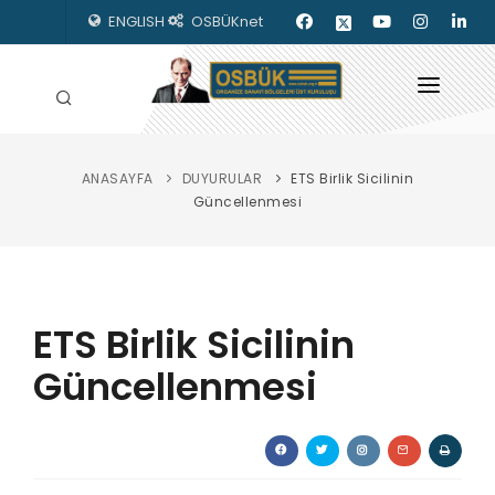
ENGLISH
OSBÜKnet
ANASAYFA
DUYURULAR
ETS Birlik Sicilinin
HAKKIMIZDA
Güncellenmesi
OSBÜK ORGANLARI
MEVZUAT
ETS Birlik Sicilinin
KILAVUZLAR
Güncellenmesi
YAYINLARIMIZ
ENERJİ İZLEME
İLETİŞİM