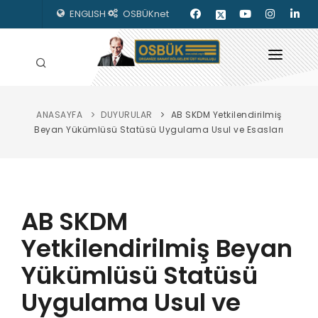
ENGLISH
OSBÜKnet
ANASAYFA
DUYURULAR
AB SKDM Yetkilendirilmiş
HAKKIMIZDA
Beyan Yükümlüsü Statüsü Uygulama Usul ve Esasları
OSBÜK ORGANLARI
MEVZUAT
AB SKDM
KILAVUZLAR
Yetkilendirilmiş Beyan
YAYINLARIMIZ
Yükümlüsü Statüsü
ENERJİ İZLEME
Uygulama Usul ve
İLETİŞİM