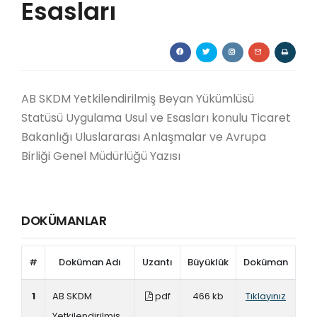
Esasları
AB SKDM Yetkilendirilmiş Beyan Yükümlüsü
Statüsü Uygulama Usul ve Esasları
konulu Ticaret
Bakanlığı Uluslararası Anlaşmalar ve Avrupa
Birliği Genel Müdürlüğü Yazısı
DOKÜMANLAR
#
Doküman Adı
Uzantı
Büyüklük
Doküman
1
AB SKDM
pdf
466 kb
Tıklayınız
Yetkilendirilmiş