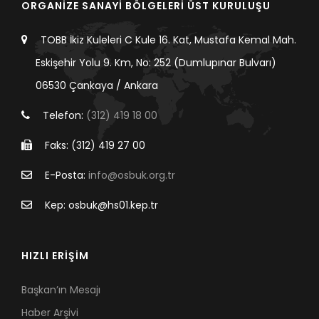
ORGANİZE SANAYİ BÖLGELERİ ÜST KURULUŞU
TOBB İkiz Kuleleri C Kule 16. Kat, Mustafa Kemal Mah.
Eskişehir Yolu 9. Km, No: 252 (Dumlupınar Bulvarı)
06530 Çankaya / Ankara
Telefon:
(312) 419 18 00
Faks: (312) 419 27 00
E-Posta:
info@osbuk.org.tr
Kep: osbuk@hs01.kep.tr
HIZLI ERİŞİM
Başkan’ın Mesajı
Haber Arşivi