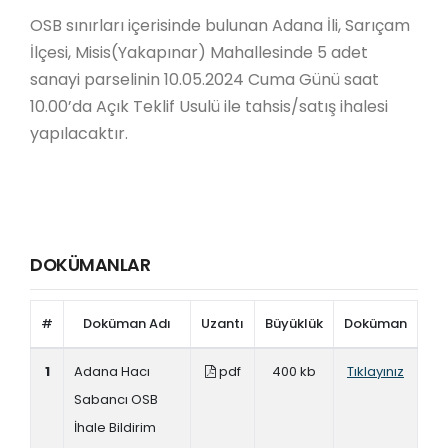
OSB sınırları içerisinde bulunan Adana İli, Sarıçam
İlçesi, Misis(Yakapınar) Mahallesinde 5 adet
sanayi parselinin 10.05.2024 Cuma Günü saat
10.00’da Açık Teklif Usulü ile tahsis/satış ihalesi
yapılacaktır.
DOKÜMANLAR
#
Doküman Adı
Uzantı
Büyüklük
Doküman
1
Adana Hacı
pdf
400 kb
Tıklayınız
Sabancı OSB
İhale Bildirim