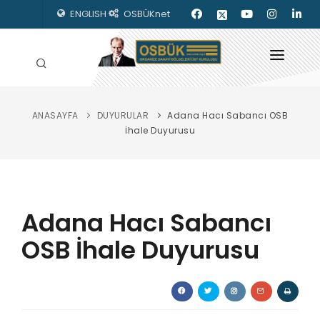
ENGLISH
OSBÜKnet
ANASAYFA
DUYURULAR
Adana Hacı Sabancı OSB
HAKKIMIZDA
İhale Duyurusu
OSBÜK ORGANLARI
MEVZUAT
Adana Hacı Sabancı
KILAVUZLAR
OSB İhale Duyurusu
YAYINLARIMIZ
ENERJİ İZLEME
İLETİŞİM