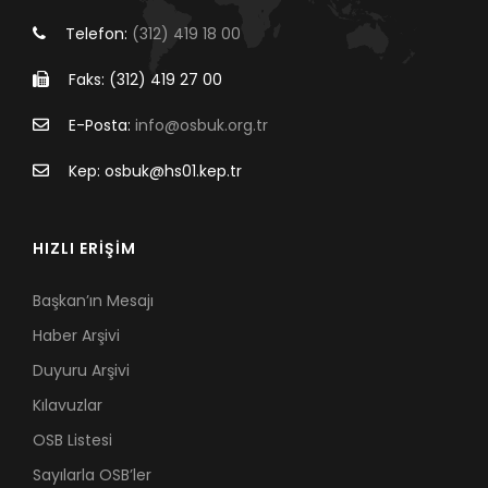
Telefon:
(312) 419 18 00
Faks: (312) 419 27 00
E-Posta:
info@osbuk.org.tr
Kep: osbuk@hs01.kep.tr
HIZLI ERİŞİM
Başkan’ın Mesajı
Haber Arşivi
Duyuru Arşivi
Kılavuzlar
OSB Listesi
Sayılarla OSB’ler