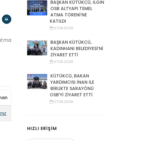
BAŞKAN KÜTÜKCÜ, ILGIN
OSB ALTYAPI TEMEL
ATMA TÖRENİ’NE
KATILDI
07.08.2026
sıtma
BAŞKAN KÜTÜKCÜ,
KADINHANI BELEDİYESİ’Nİ
ZİYARET ETTİ
07.08.2026
KÜTÜKCÜ, BAKAN
YARDIMCISI İNAN İLE
BİRLİKTE SARAYÖNÜ
OSB’Yİ ZİYARET ETTİ
man
07.08.2026
ınız
HIZLI ERİŞİM