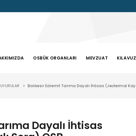
AKKIMIZDA
OSBÜK ORGANLARI
MEVZUAT
KILAVU
DUYURULAR
Balıkesir Edremit Tarıma Dayalı İhtisas (Jeotermal Kay
Tarıma Dayalı İhtisas