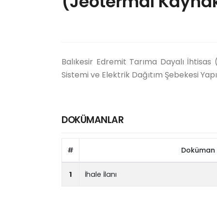
(Jeotermal Kaynak
Balıkesir Edremit Tarıma Dayalı İhtisas
Sistemi ve Elektrik Dağıtım Şebekesi Yapım 
DOKÜMANLAR
#
Doküman 
1
İhale İlanı