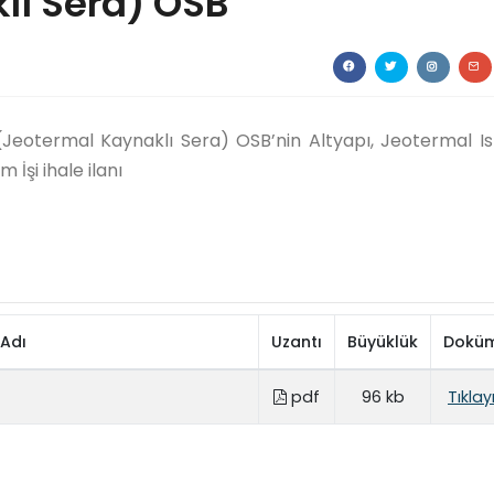
lı Sera) OSB
 (Jeotermal Kaynaklı Sera) OSB’nin Altyapı, Jeotermal I
İşi ihale ilanı
Adı
Uzantı
Büyüklük
Dokü
pdf
96 kb
Tıklay