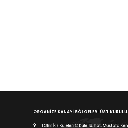
ORGANİZE SANAYİ BÖLGELERİ ÜST KURUL
TOBB İkiz Kuleleri C Kule 16. Kat, Mustafa Ke