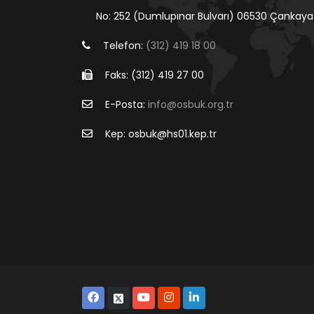
No: 252 (Dumlupınar Bulvarı) 06530 Çankaya
Telefon:
(312) 419 18 00
Faks: (312) 419 27 00
E-Posta:
info@osbuk.org.tr
Kep: osbuk@hs01.kep.tr