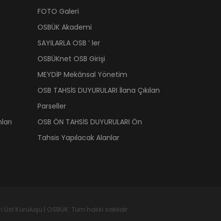
FOTO Galeri
OSBÜK Akademi
SAYILARLA OSB ’ ler
OSBÜKnet OSB Girişi
MEYDİP Mekânsal Yönetim
OSB TAHSİS DUYURULARI İlana Çıkılan
Parseller
ları
OSB ÖN TAHSİS DUYURULARI Ön
Tahsis Yapılacak Alanlar
 Üst Kuruluşu | OSBÜK. Tüm hakkı saklıdır.