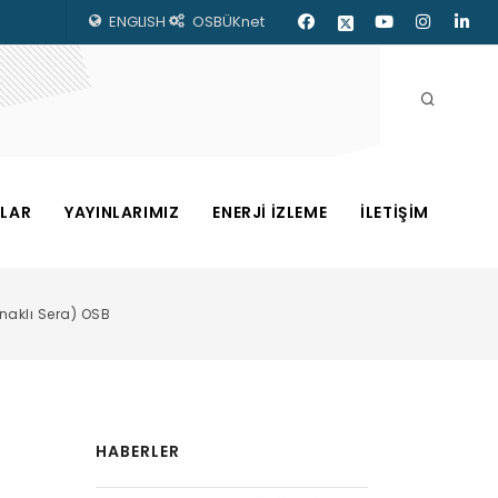
ENGLISH
OSBÜKnet
ZLAR
YAYINLARIMIZ
ENERJİ İZLEME
İLETİŞİM
naklı Sera) OSB
HABERLER