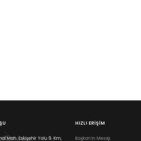
UŞU
HIZLI ERİŞİM
mal Mah. Eskişehir Yolu 9. Km,
Başkan’ın Mesajı