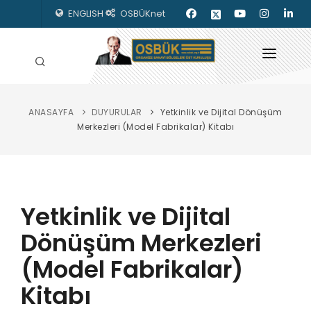
ENGLISH
OSBÜKnet
ANASAYFA
DUYURULAR
Yetkinlik ve Dijital Dönüşüm
HAKKIMIZDA
Merkezleri (Model Fabrikalar) Kitabı
OSBÜK ORGANLARI
MEVZUAT
Yetkinlik ve Dijital
KILAVUZLAR
Dönüşüm Merkezleri
YAYINLARIMIZ
(Model Fabrikalar)
ENERJİ İZLEME
Kitabı
İLETİŞİM