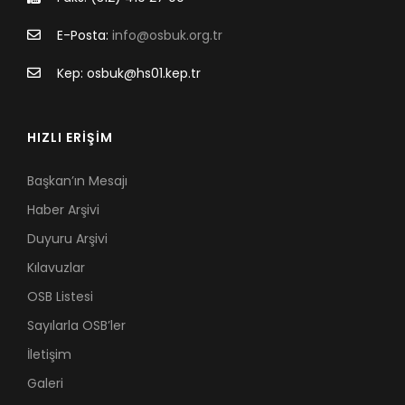
E-Posta:
info@osbuk.org.tr
Kep: osbuk@hs01.kep.tr
HIZLI ERİŞİM
Başkan’ın Mesajı
Haber Arşivi
Duyuru Arşivi
Kılavuzlar
OSB Listesi
Sayılarla OSB’ler
İletişim
Galeri