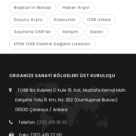
Başkan’ın Mesajı
Haber Arşivi
Duyuru Arşivi
Kılavuzlar
OSB Listesi
Sayılarla OSB’ler
İletişim
Galeri
EPDK OSB Elektrik Dağıtım Lisanları
ORGANİZE SANAYİ BÖLGELERİ ÜST KURULUŞU
TOBB İkiz Kuleleri C Kule 16. Kat, Mustafa Kemal Mah.
Eskişehir Yolu 9. Km, No: 252 (Dumlupınar Bulvarı)
06530 Çankaya / Ankara
Telefon:
(312) 419 18 00
Faks: (312) 419 27 00