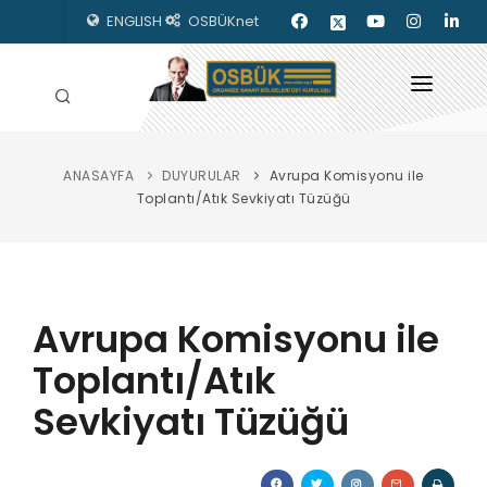
ENGLISH
OSBÜKnet
ANASAYFA
DUYURULAR
Avrupa Komisyonu ile
HAKKIMIZDA
Toplantı/Atık Sevkiyatı Tüzüğü
OSBÜK ORGANLARI
MEVZUAT
Avrupa Komisyonu ile
KILAVUZLAR
Toplantı/Atık
YAYINLARIMIZ
Sevkiyatı Tüzüğü
ENERJİ İZLEME
İLETİŞİM