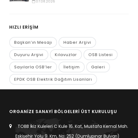
07.08.2026
HIZLI ERİŞİM
Başkan’ın Mesajı
Haber Arşivi
Duyuru Arşivi
Kılavuzlar
OSB Listesi
Sayılarla OSB’ler
İletişim
Galeri
EPDK OSB Elektrik Dağıtım Lisanları
ORGANİZE SANAYİ BÖLGELERİ ÜST KURULUŞU
TOBB İkiz Kuleleri C Kule 16. Kat, Mustafa Kemal Mah.
Eskişehir Yolu 9. Km, No: 252 (Dumlupınar Bulvarı)