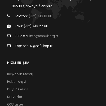
06530 Çankaya / Ankara
Telefon:
(312) 419 18 00
Faks: (312) 419 27 00
E-Posta:
info@osbuk.org.tr
Kep: osbuk@hs01.kep.tr
HIZLI ERİŞİM
Başkan’ın Mesajı
Haber Arşivi
Duyuru Arşivi
Kılavuzlar
OSB Listesi