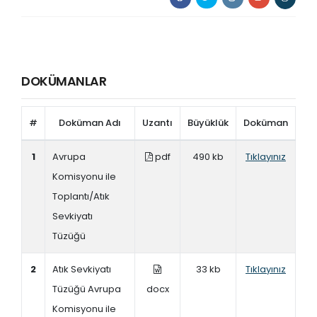
DOKÜMANLAR
#
Doküman Adı
Uzantı
Büyüklük
Doküman
1
Avrupa
pdf
490 kb
Tıklayınız
Komisyonu ile
Toplantı/Atık
Sevkiyatı
Tüzüğü
2
Atık Sevkiyatı
33 kb
Tıklayınız
Tüzüğü Avrupa
docx
Komisyonu ile