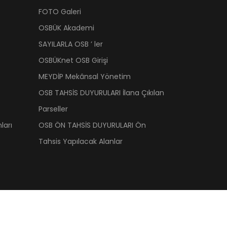
FOTO Galeri
OSBÜK Akademi
SAYILARLA OSB ’ ler
OSBÜKnet OSB Girişi
MEYDİP Mekânsal Yönetim
OSB TAHSİS DUYURULARI İlana Çıkılan
Parseller
ları
OSB ÖN TAHSİS DUYURULARI Ön
Tahsis Yapılacak Alanlar
 Üst Kuruluşu | OSBÜK. Tüm hakkı saklıdır.