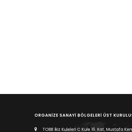
ORGANİZE SANAYİ BÖLGELERİ ÜST KURUL
TOBB İkiz Kuleleri C Kule 16. Kat, Mustafa Ke