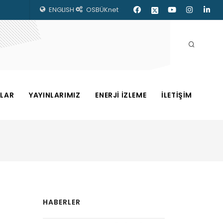
ENGLISH
OSBÜKnet
ZLAR
YAYINLARIMIZ
ENERJİ İZLEME
İLETİŞİM
HABERLER