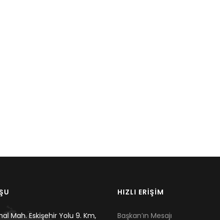
UŞU
HIZLI ERİŞİM
mal Mah. Eskişehir Yolu 9. Km,
Başkan’ın Mesajı