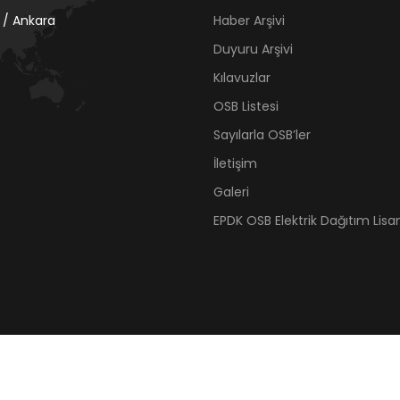
 / Ankara
Haber Arşivi
Duyuru Arşivi
Kılavuzlar
OSB Listesi
Sayılarla OSB’ler
İletişim
Galeri
EPDK OSB Elektrik Dağıtım Lisan
© 2021 Organize Sanayi Bölgeleri