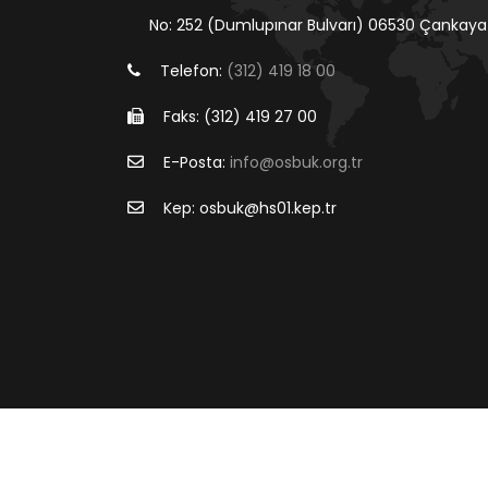
No: 252 (Dumlupınar Bulvarı) 06530 Çankaya
Telefon:
(312) 419 18 00
Faks: (312) 419 27 00
E-Posta:
info@osbuk.org.tr
Kep: osbuk@hs01.kep.tr