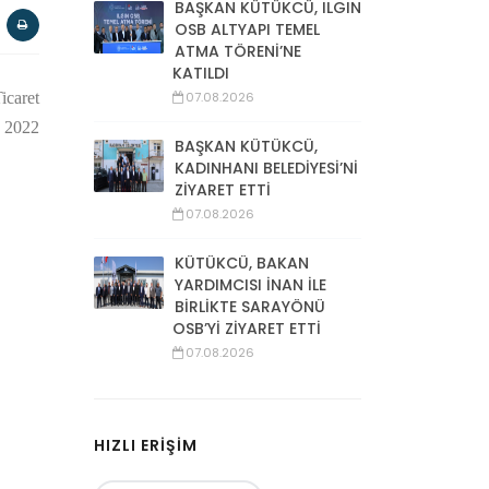
BAŞKAN KÜTÜKCÜ, ILGIN
OSB ALTYAPI TEMEL
ATMA TÖRENİ’NE
KATILDI
icaret
07.08.2026
t 2022
BAŞKAN KÜTÜKCÜ,
KADINHANI BELEDİYESİ’Nİ
ZİYARET ETTİ
07.08.2026
KÜTÜKCÜ, BAKAN
YARDIMCISI İNAN İLE
BİRLİKTE SARAYÖNÜ
OSB’Yİ ZİYARET ETTİ
07.08.2026
HIZLI ERİŞİM