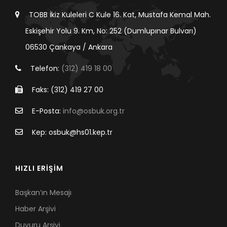
TOBB İkiz Kuleleri C Kule 16. Kat, Mustafa Kemal Mah.
Eskişehir Yolu 9. Km, No: 252 (Dumlupınar Bulvarı)
06530 Çankaya / Ankara
Telefon:
(312) 419 18 00
Faks: (312) 419 27 00
E-Posta:
info@osbuk.org.tr
Kep: osbuk@hs01.kep.tr
HIZLI ERİŞİM
Başkan’ın Mesajı
Haber Arşivi
Duyuru Arşivi