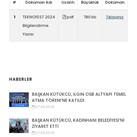
#
Doküman Adı
Uzantı
Büyüklük
Doküman
1
TEKNOFEST 2024
pdf
780 kb
Tıklayınız
Bilgilendirme
Yazısı
HABERLER
BAŞKAN KÜTÜKCÜ, ILGIN OSB ALTYAPI TEMEL
ATMA TÖRENİ’NE KATILDI
07.08.2026
BAŞKAN KÜTÜKCÜ, KADINHANI BELEDİYESİ’Nİ
ZİYARET ETTİ
07.08.2026