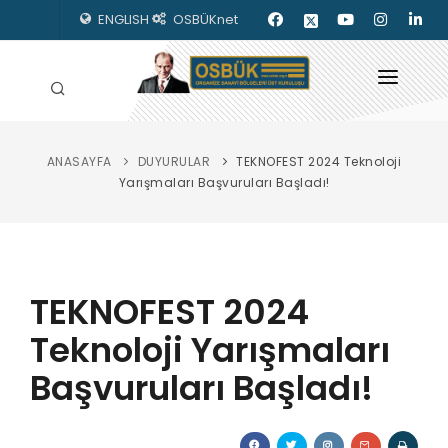
ENGLISH
OSBÜKnet
ANASAYFA
DUYURULAR
TEKNOFEST 2024 Teknoloji
HAKKIMIZDA
Yarışmaları Başvuruları Başladı!
OSBÜK ORGANLARI
MEVZUAT
TEKNOFEST 2024
KILAVUZLAR
Teknoloji Yarışmaları
YAYINLARIMIZ
Başvuruları Başladı!
ENERJİ İZLEME
İLETİŞİM