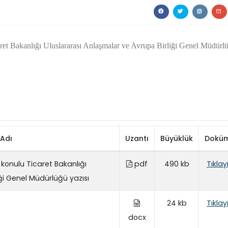
t Bakanlığı Uluslararası Anlaşmalar ve Avrupa Birliği Genel Müdürl
Adı
Uzantı
Büyüklük
Dokü
onulu Ticaret Bakanlığı
pdf
490 kb
Tıklay
ği Genel Müdürlüğü yazısı
24 kb
Tıklay
docx