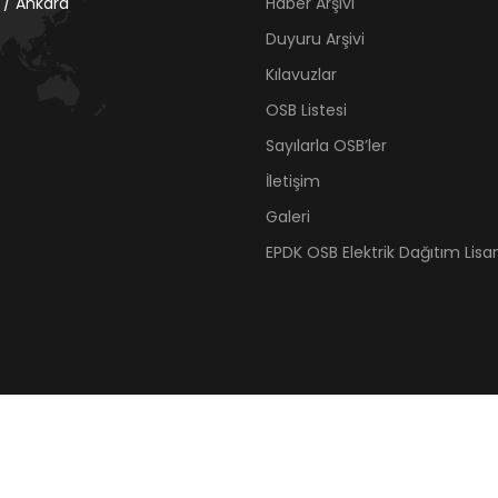
 / Ankara
Haber Arşivi
Duyuru Arşivi
Kılavuzlar
OSB Listesi
Sayılarla OSB’ler
İletişim
Galeri
EPDK OSB Elektrik Dağıtım Lisan
© 2021 Organize Sanayi Bölgeleri