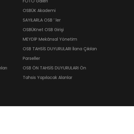
FOTO Galeri
OSBÜK Akademi
SAYILARLA OSB ’ ler
OSBÜKnet OSB Girişi
MEYDİP Mekânsal Yönetim
OSB TAHSİS DUYURULARI İlana Çıkılan
Parseller
ları
OSB ÖN TAHSİS DUYURULARI Ön
Tahsis Yapılacak Alanlar
 Üst Kuruluşu | OSBÜK. Tüm hakkı saklıdır.