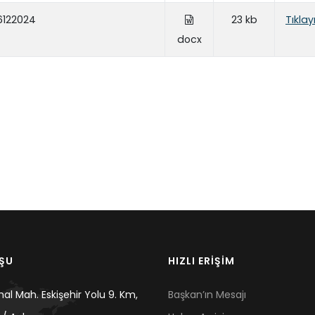
06122024
23 kb
Tıklay
docx
UŞU
HIZLI ERİŞİM
mal Mah. Eskişehir Yolu 9. Km,
Başkan’ın Mesajı