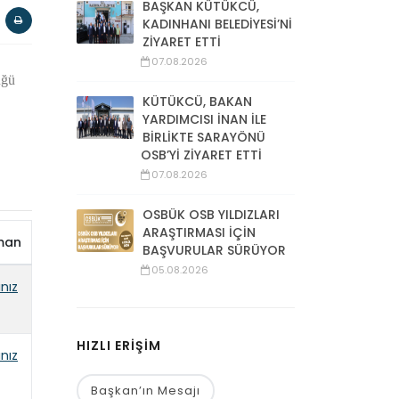
BAŞKAN KÜTÜKCÜ,
KADINHANI BELEDİYESİ’Nİ
ZİYARET ETTİ
07.08.2026
üğü
KÜTÜKCÜ, BAKAN
YARDIMCISI İNAN İLE
BİRLİKTE SARAYÖNÜ
OSB’Yİ ZİYARET ETTİ
07.08.2026
OSBÜK OSB YILDIZLARI
ARAŞTIRMASI İÇİN
man
BAŞVURULAR SÜRÜYOR
05.08.2026
ınız
HIZLI ERİŞİM
ınız
Başkan’ın Mesajı