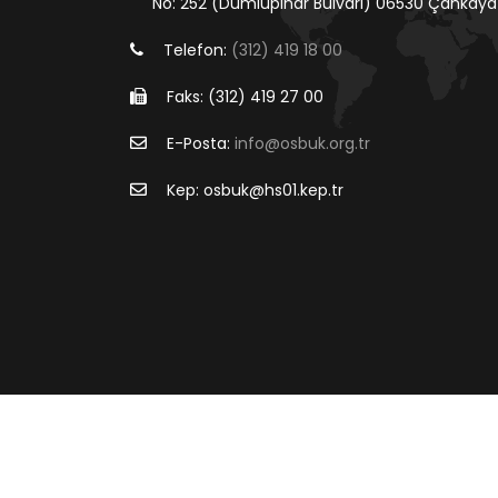
No: 252 (Dumlupınar Bulvarı) 06530 Çankaya
Telefon:
(312) 419 18 00
Faks: (312) 419 27 00
E-Posta:
info@osbuk.org.tr
Kep: osbuk@hs01.kep.tr