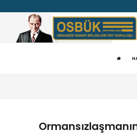
H
Ormansızlaşmanın