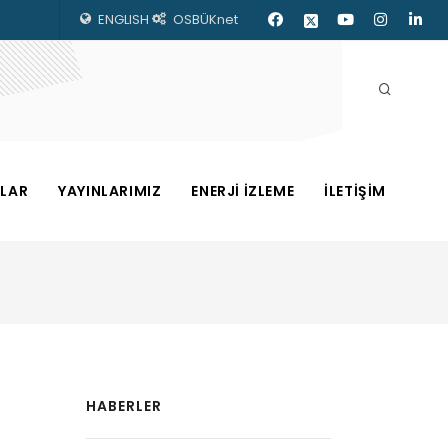
ENGLISH
OSBÜKnet
ZLAR
YAYINLARIMIZ
ENERJİ İZLEME
İLETİŞİM
HABERLER