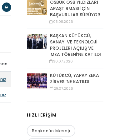
OSBÜK OSB YILDIZLARI
ARAŞTIRMASI İÇİN
BAŞVURULAR SÜRÜYOR
05.08.2026
BAŞKAN KÜTÜKCÜ,
SANAYİ VE TEKNOLOJİ
PROJELERİ AÇILIŞ VE
İMZA TÖRENİ’NE KATILDI
30.07.2026
man
KÜTÜKCÜ, YAPAY ZEKA
ınız
ZİRVESİ’NE KATILDI
29.07.2026
ınız
HIZLI ERİŞİM
Başkan’ın Mesajı