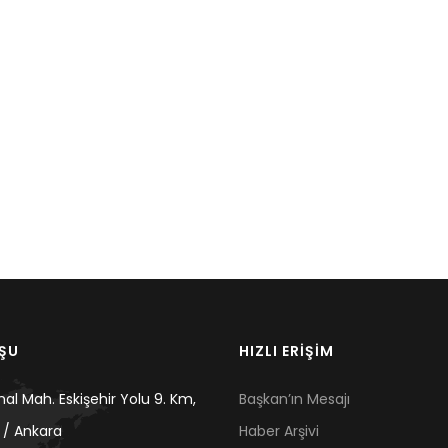
UŞU
HIZLI ERİŞİM
mal Mah. Eskişehir Yolu 9. Km,
Başkan’ın Mesajı
 / Ankara
Haber Arşivi