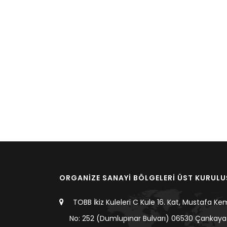
ORGANİZE SANAYİ BÖLGELERİ ÜST KURUL
TOBB İkiz Kuleleri C Kule 16. Kat, Mustafa Ke
No: 252 (Dumlupınar Bulvarı) 06530 Çankaya