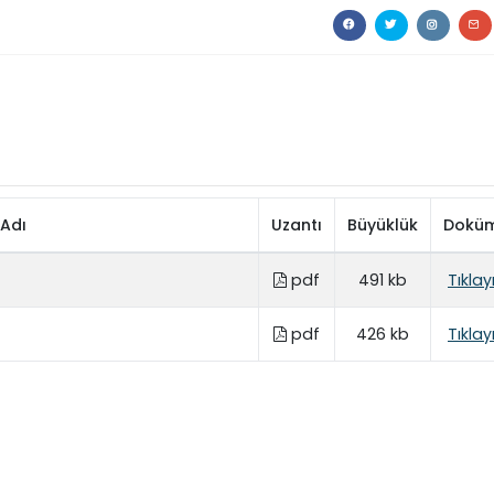
Adı
Uzantı
Büyüklük
Dokü
pdf
491 kb
Tıklay
pdf
426 kb
Tıklay