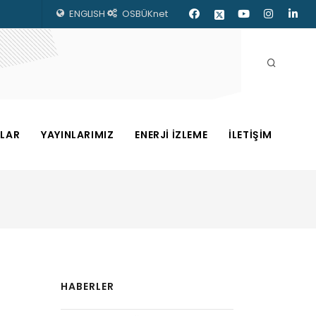
ENGLISH
OSBÜKnet
ZLAR
YAYINLARIMIZ
ENERJİ İZLEME
İLETİŞİM
HABERLER