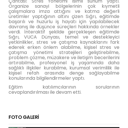
Çantası: Stres Yönetimi isimli sunum yaptı.
Organize sanayi bölgelerinin çok kıymetli
çalışmalara imza attığını ve katma değerli
üretimler yaptığının altını çizen Sığrı, eğitimde
başarılı ve huzurlu iş hayatı için yapılabilecek
davranış ile düşünce süreçleri hakkında örnekler
verdi. İnteraktif şekilde gerçekleşen eğitimde
Sığrı, VUCA Dünyası, temel ve destekleyici
yetkinlikler, stres ve çatışma kaynaklarını fark
ederek erken önlem alabilme, kişisel stres ve
çatışma yönetimi stratejileri geliştirebilme,
problem çözme, müzakere ve iletişim becerilerini
artırabilme, profesyonel iş yaşamında daha
sağlıklı ilişkiler kurabilme, kurumsal verimlilik ile
kişisel refah arasında denge sağlayabilme
konularında bilgilendirmeler yaptı.
Eğitim katılımcılarının sorularının
cevaplandırılması ile devam etti.
FOTO GALERİ