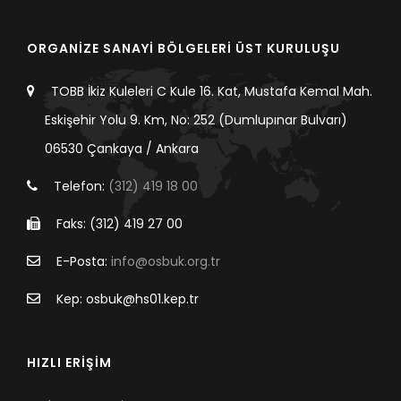
ORGANİZE SANAYİ BÖLGELERİ ÜST KURULUŞU
TOBB İkiz Kuleleri C Kule 16. Kat, Mustafa Kemal Mah.
Eskişehir Yolu 9. Km, No: 252 (Dumlupınar Bulvarı)
06530 Çankaya / Ankara
Telefon:
(312) 419 18 00
Faks: (312) 419 27 00
E-Posta:
info@osbuk.org.tr
Kep: osbuk@hs01.kep.tr
HIZLI ERİŞİM