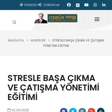
ENGLISH
OSBÜKnet
ANASAYFA
HABERLER
STRESLE BAŞA ÇIKMA VE ÇATIŞMA
HAKKIMIZDA
YÖNETİMİ EĞİTİMİ
OSBÜK ORGANLARI
MEVZUAT
STRESLE BAŞA ÇIKMA
KILAVUZLAR
VE ÇATIŞMA YÖNETİMİ
YAYINLARIMIZ
EĞİTİMİ
ENERJİ İZLEME
İLETİŞİM
02.09.2025