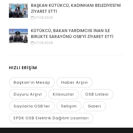
BAŞKAN KÜTÜKCÜ, KADINHANI BELEDİYESİ’Nİ
ZİYARET ETTİ
07.08.2026
KÜTÜKCÜ, BAKAN YARDIMCISI İNAN İLE
BİRLİKTE SARAYÖNÜ OSB’Yİ ZİYARET ETTİ
07.08.2026
HIZLI ERİŞİM
Başkan’ın Mesajı
Haber Arşivi
Duyuru Arşivi
Kılavuzlar
OSB Listesi
Sayılarla OSB’ler
İletişim
Galeri
EPDK OSB Elektrik Dağıtım Lisanları