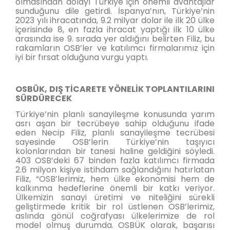
olmasından dolayı Türkiye için önemli avantajlar
sunduğunu dile getirdi. İspanya’nın, Türkiye’nin
2023 yılı ihracatında, 9.2 milyar dolar ile ilk 20 ülke
içerisinde 8, en fazla ihracat yaptığı ilk 10 ülke
arasında ise 9. sırada yer aldığını belirten Filiz, bu
rakamların OSB’ler ve katılımcı firmalarımız için
iyi bir fırsat olduğuna vurgu yaptı.
OSBÜK, DIŞ TİCARETE YÖNELİK TOPLANTILARINI
SÜRDÜRECEK
Türkiye’nin planlı sanayileşme konusunda yarım
asrı aşan bir tecrübeye sahip olduğunu ifade
eden Necip Filiz, planlı sanayileşme tecrübesi
sayesinde OSB’lerin Türkiye’nin taşıyıcı
kolonlarından bir tanesi haline geldiğini söyledi.
403 OSB’deki 67 binden fazla katılımcı firmada
2.6 milyon kişiye istihdam sağlandığını hatırlatan
Filiz, “OSB’lerimiz, hem ülke ekonomisi hem de
kalkınma hedeflerine önemli bir katkı veriyor.
Ülkemizin sanayi üretimi ve niteliğini sürekli
geliştirmede kritik bir rol üstlenen OSB’lerimiz,
aslında gönül coğrafyası ülkelerimize de rol
model olmuş durumda. OSBÜK olarak, başarısı