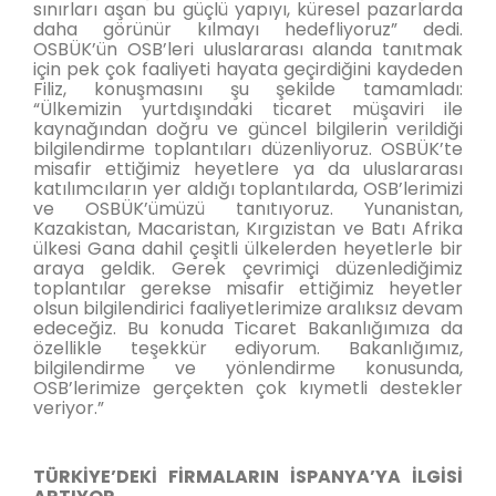
sınırları aşan bu güçlü yapıyı, küresel pazarlarda
daha görünür kılmayı hedefliyoruz” dedi.
OSBÜK’ün OSB’leri uluslararası alanda tanıtmak
için pek çok faaliyeti hayata geçirdiğini kaydeden
Filiz, konuşmasını şu şekilde tamamladı:
“Ülkemizin yurtdışındaki ticaret müşaviri ile
kaynağından doğru ve güncel bilgilerin verildiği
bilgilendirme toplantıları düzenliyoruz. OSBÜK’te
misafir ettiğimiz heyetlere ya da uluslararası
katılımcıların yer aldığı toplantılarda, OSB’lerimizi
ve OSBÜK’ümüzü tanıtıyoruz. Yunanistan,
Kazakistan, Macaristan, Kırgızistan ve Batı Afrika
ülkesi Gana dahil çeşitli ülkelerden heyetlerle bir
araya geldik. Gerek çevrimiçi düzenlediğimiz
toplantılar gerekse misafir ettiğimiz heyetler
olsun bilgilendirici faaliyetlerimize aralıksız devam
edeceğiz. Bu konuda Ticaret Bakanlığımıza da
özellikle teşekkür ediyorum. Bakanlığımız,
bilgilendirme ve yönlendirme konusunda,
OSB’lerimize gerçekten çok kıymetli destekler
veriyor.”
TÜRKİYE’DEKİ FİRMALARIN İSPANYA’YA İLGİSİ