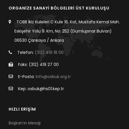
ORGANİZE SANAYİ BÖLGELERİ ÜST KURULUŞU
TOBB İkiz Kuleleri C Kule 16. Kat, Mustafa Kemal Mah.
Eskişehir Yolu 9. Km, No: 252 (Dumlupınar Bulvarı)
06530 Çankaya / Ankara
Telefon:
(312) 419 18 00
Faks: (312) 419 27 00
E-Posta:
info@osbuk.org.tr
Kep: osbuk@hs01.kep.tr
HIZLI ERİŞİM
Başkan’ın Mesajı