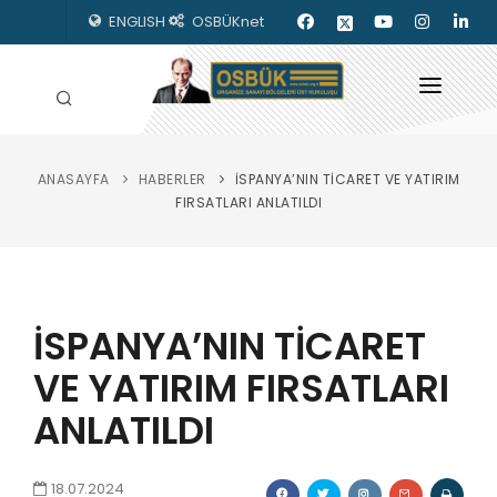
ENGLISH
OSBÜKnet
ANASAYFA
HABERLER
İSPANYA’NIN TİCARET VE YATIRIM
HAKKIMIZDA
FIRSATLARI ANLATILDI
OSBÜK ORGANLARI
MEVZUAT
İSPANYA’NIN TİCARET
KILAVUZLAR
VE YATIRIM FIRSATLARI
YAYINLARIMIZ
ANLATILDI
ENERJİ İZLEME
İLETİŞİM
18.07.2024