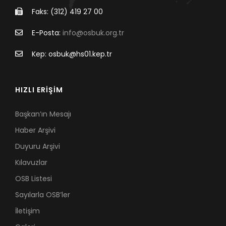
Faks: (312) 419 27 00
E-Posta:
info@osbuk.org.tr
Kep: osbuk@hs01.kep.tr
HIZLI ERİŞİM
Başkan’ın Mesajı
Haber Arşivi
Duyuru Arşivi
Kılavuzlar
OSB Listesi
Sayılarla OSB’ler
İletişim