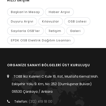
HIZLI ERİŞİM
Başkan’ın Mesajı
Haber Arşivi
Duyuru Arşivi
Kılavuzlar
OSB Listesi
Sayılarla OSB’ler
İletişim
Galeri
EPDK OSB Elektrik Dağıtım Lisanları
ORGANİZE SANAYİ BÖLGELERİ ÜST KURULUŞU
TOBB İkiz Kuleleri C Kule 16. Kat, Mustafa Kemal Mah.
Eskişehir Yolu 9. Km, No: 252 (Dumlupınar Bulvarı)
06530 Çankaya / Ankara
Telefon:
(312) 419 18 00