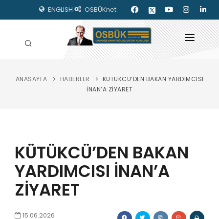
ENGLISH
OSBÜKnet
ANASAYFA
HABERLER
KÜTÜKCÜ’DEN BAKAN YARDIMCISI
HAKKIMIZDA
İNAN’A ZİYARET
OSBÜK ORGANLARI
MEVZUAT
KÜTÜKCÜ’DEN BAKAN
KILAVUZLAR
YARDIMCISI İNAN’A
YAYINLARIMIZ
ZİYARET
ENERJİ İZLEME
İLETİŞİM
15.06.2026