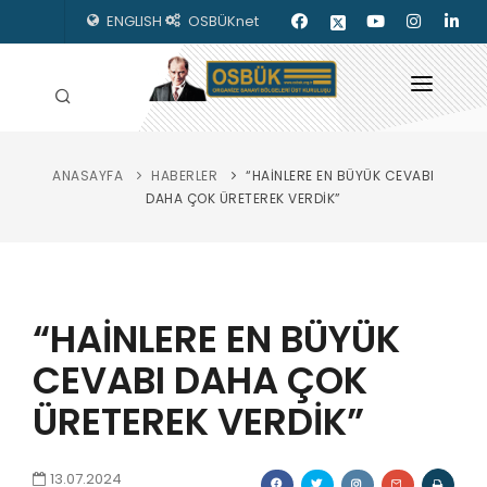
ENGLISH
OSBÜKnet
ANASAYFA
HABERLER
“HAİNLERE EN BÜYÜK CEVABI
HAKKIMIZDA
DAHA ÇOK ÜRETEREK VERDİK”
OSBÜK ORGANLARI
MEVZUAT
“HAİNLERE EN BÜYÜK
KILAVUZLAR
CEVABI DAHA ÇOK
YAYINLARIMIZ
ÜRETEREK VERDİK”
ENERJİ İZLEME
İLETİŞİM
13.07.2024