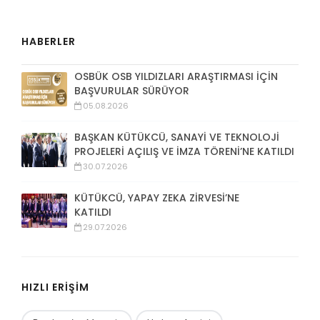
HABERLER
OSBÜK OSB YILDIZLARI ARAŞTIRMASI İÇİN
BAŞVURULAR SÜRÜYOR
05.08.2026
BAŞKAN KÜTÜKCÜ, SANAYİ VE TEKNOLOJİ
PROJELERİ AÇILIŞ VE İMZA TÖRENİ’NE KATILDI
30.07.2026
KÜTÜKCÜ, YAPAY ZEKA ZİRVESİ’NE
KATILDI
29.07.2026
HIZLI ERİŞİM