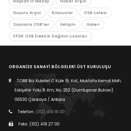
Başkan’ın Mesajı
Haber Arşivi
Duyuru Arşivi
Kılavuzlar
OSB Listesi
Sayılarla OSB’ler
İletişim
Galeri
EPDK OSB Elektrik Dağıtım Lisanları
ORGANİZE SANAYİ BÖLGELERİ ÜST KURULUŞU
TOBB İkiz Kuleleri C Kule 16. Kat, Mustafa Kemal Mah.
Eskişehir Yolu 9. Km, No: 252 (Dumlupınar Bulvarı)
06530 Çankaya / Ankara
Telefon:
(312) 419 18 00
Faks: (312) 419 27 00