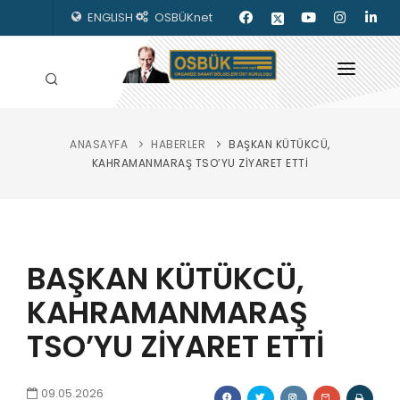
ENGLISH
OSBÜKnet
ANASAYFA
HABERLER
BAŞKAN KÜTÜKCÜ,
HAKKIMIZDA
KAHRAMANMARAŞ TSO’YU ZİYARET ETTİ
OSBÜK ORGANLARI
MEVZUAT
BAŞKAN KÜTÜKCÜ,
KILAVUZLAR
KAHRAMANMARAŞ
YAYINLARIMIZ
TSO’YU ZİYARET ETTİ
ENERJİ İZLEME
İLETİŞİM
09.05.2026