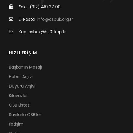
Faks: (312) 419 27 00
E-Posta:
info@osbuk.org.tr
Kep: osbuk@hs01.kep.tr
HIZLI ERİŞİM
Başkan’ın Mesajı
Haber Arşivi
Duyuru Arşivi
Kılavuzlar
OSB Listesi
Sayılarla OSB’ler
İletişim