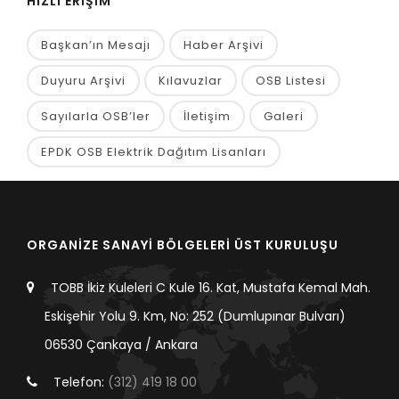
HIZLI ERİŞİM
Başkan’ın Mesajı
Haber Arşivi
Duyuru Arşivi
Kılavuzlar
OSB Listesi
Sayılarla OSB’ler
İletişim
Galeri
EPDK OSB Elektrik Dağıtım Lisanları
ORGANİZE SANAYİ BÖLGELERİ ÜST KURULUŞU
TOBB İkiz Kuleleri C Kule 16. Kat, Mustafa Kemal Mah.
Eskişehir Yolu 9. Km, No: 252 (Dumlupınar Bulvarı)
06530 Çankaya / Ankara
Telefon:
(312) 419 18 00