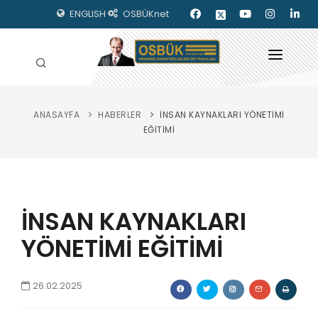
ENGLISH
OSBÜKnet
ANASAYFA
HABERLER
İNSAN KAYNAKLARI YÖNETİMİ
HAKKIMIZDA
EĞİTİMİ
OSBÜK ORGANLARI
MEVZUAT
İNSAN KAYNAKLARI
KILAVUZLAR
YÖNETİMİ EĞİTİMİ
YAYINLARIMIZ
ENERJİ İZLEME
26.02.2025
İLETİŞİM