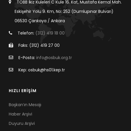
TOBB İkiz Kuleleri C Kule 16. Kat, Mustafa Kemal Mah.
Eskişehir Yolu 9. Km, No: 252 (Dumlupınar Bulvarı)
06530 Çankaya / Ankara
Telefon:
(312) 419 18 00
Faks: (312) 419 27 00
E-Posta:
info@osbuk.org.tr
Kep: osbuk@hs01.kep.tr
HIZLI ERİŞİM
Başkan’ın Mesajı
Haber Arşivi
Duyuru Arşivi