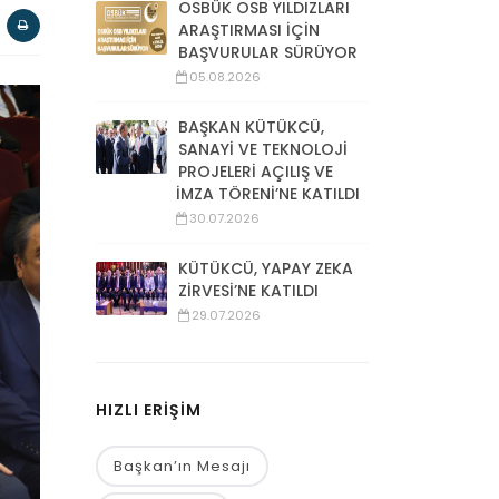
OSBÜK OSB YILDIZLARI
ARAŞTIRMASI İÇİN
BAŞVURULAR SÜRÜYOR
05.08.2026
BAŞKAN KÜTÜKCÜ,
SANAYİ VE TEKNOLOJİ
PROJELERİ AÇILIŞ VE
İMZA TÖRENİ’NE KATILDI
30.07.2026
KÜTÜKCÜ, YAPAY ZEKA
ZİRVESİ’NE KATILDI
29.07.2026
HIZLI ERİŞİM
Başkan’ın Mesajı