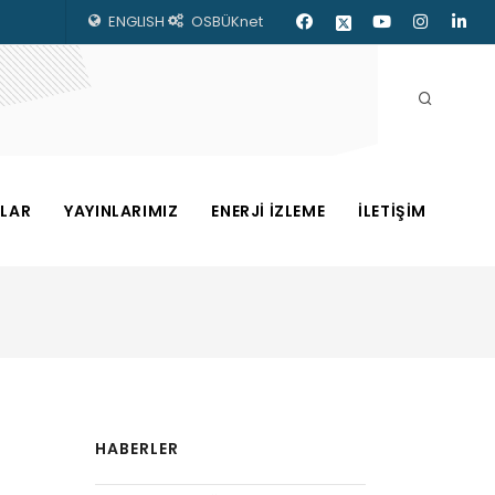
ENGLISH
OSBÜKnet
ZLAR
YAYINLARIMIZ
ENERJİ İZLEME
İLETİŞİM
HABERLER