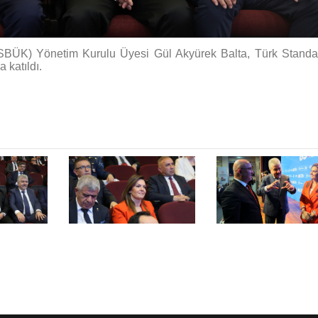
SBÜK) Yönetim Kurulu Üyesi Gül Akyürek Balta, Türk Standar
 katıldı.