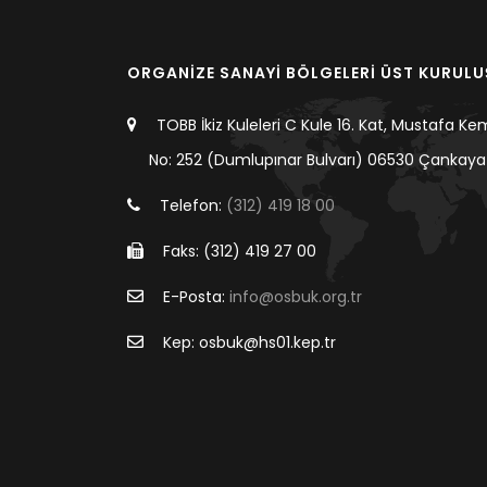
ORGANİZE SANAYİ BÖLGELERİ ÜST KURUL
TOBB İkiz Kuleleri C Kule 16. Kat, Mustafa Ke
No: 252 (Dumlupınar Bulvarı) 06530 Çankaya
Telefon:
(312) 419 18 00
Faks: (312) 419 27 00
E-Posta:
info@osbuk.org.tr
Kep: osbuk@hs01.kep.tr