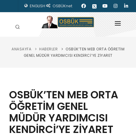
ENGLISH
OSBÜKnet
ANASAYFA
HABERLER
OSBÜK’TEN MEB ORTA ÖĞRETİM
HAKKIMIZDA
GENEL MÜDÜR YARDIMCISI KENDİRCİ’YE ZİYARET
OSBÜK ORGANLARI
MEVZUAT
OSBÜK’TEN MEB ORTA
KILAVUZLAR
ÖĞRETİM GENEL
YAYINLARIMIZ
MÜDÜR YARDIMCISI
ENERJİ İZLEME
KENDİRCİ’YE ZİYARET
İLETİŞİM