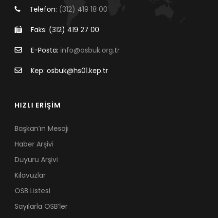
Telefon:
(312) 419 18 00
Faks: (312) 419 27 00
E-Posta:
info@osbuk.org.tr
Kep: osbuk@hs01.kep.tr
HIZLI ERİŞİM
Başkan’ın Mesajı
Haber Arşivi
Duyuru Arşivi
Kılavuzlar
OSB Listesi
Sayılarla OSB’ler