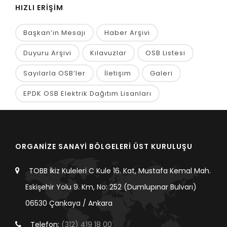
HIZLI ERİŞİM
Başkan’ın Mesajı
Haber Arşivi
Duyuru Arşivi
Kılavuzlar
OSB Listesi
Sayılarla OSB’ler
İletişim
Galeri
EPDK OSB Elektrik Dağıtım Lisanları
ORGANİZE SANAYİ BÖLGELERİ ÜST KURULUŞU
TOBB İkiz Kuleleri C Kule 16. Kat, Mustafa Kemal Mah.
Eskişehir Yolu 9. Km, No: 252 (Dumlupınar Bulvarı)
06530 Çankaya / Ankara
Telefon:
(312) 419 18 00