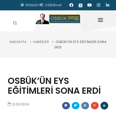
ENGLISH
OSBÜKnet
ANASAYFA
HABERLER
OSBÜK’ÜN EYS EĞİTİMLERİ SONA
HAKKIMIZDA
ERDİ
OSBÜK ORGANLARI
MEVZUAT
OSBÜK’ÜN EYS
KILAVUZLAR
EĞİTİMLERİ SONA ERDİ
YAYINLARIMIZ
ENERJİ İZLEME
12.09.2024
İLETİŞİM