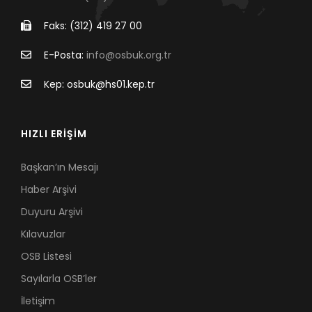
Faks: (312) 419 27 00
E-Posta:
info@osbuk.org.tr
Kep: osbuk@hs01.kep.tr
HIZLI ERİŞİM
Başkan’ın Mesajı
Haber Arşivi
Duyuru Arşivi
Kılavuzlar
OSB Listesi
Sayılarla OSB’ler
İletişim