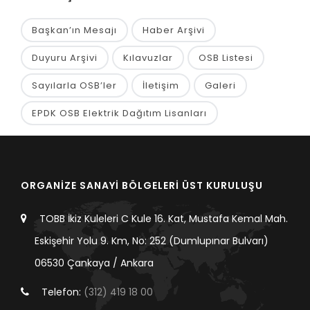
Başkan’ın Mesajı
Haber Arşivi
Duyuru Arşivi
Kılavuzlar
OSB Listesi
Sayılarla OSB’ler
İletişim
Galeri
EPDK OSB Elektrik Dağıtım Lisanları
ORGANİZE SANAYİ BÖLGELERİ ÜST KURULUŞU
TOBB İkiz Kuleleri C Kule 16. Kat, Mustafa Kemal Mah.
Eskişehir Yolu 9. Km, No: 252 (Dumlupınar Bulvarı)
06530 Çankaya / Ankara
Telefon:
(312) 419 18 00