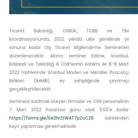
Ticaret Bakanlığı, OSBÜK, TOBB ve TİM
koordinasyonunda, 2022 yılında ülke genelinde yıl
sonuna kadar Dış Ticaret Bilgilendirme Seminerleri
düzenlenecektir. Altıncı seminer Edirne, İstanbul,
Kırklareli ve Tekirdağ ili OSB’lerinin katılımı ile 8-9 Mart
2022 tarihlerinde İstanbul Maden ve Metaller İhracatçı
Birlikleri (İMMİB) ev sahipliğinde çevrimiçi
gerçekleştirilecektir.
Seminere katılmak isteyen firmalar ve OSB personelinin
7 Mart 2022 Pazartesi günü saat 11.00'e kadar
https://forms.gle/EeZhrZtWAT7pZoCZ6
adresinden
kayıt yaptırması gerekmektedir.