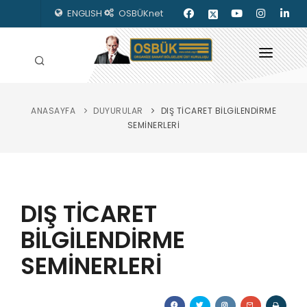
ENGLISH
OSBÜKnet
ANASAYFA
DUYURULAR
DIŞ TİCARET BİLGİLENDİRME
HAKKIMIZDA
SEMİNERLERİ
OSBÜK ORGANLARI
MEVZUAT
DIŞ TİCARET
KILAVUZLAR
BİLGİLENDİRME
YAYINLARIMIZ
SEMİNERLERİ
ENERJİ İZLEME
İLETİŞİM