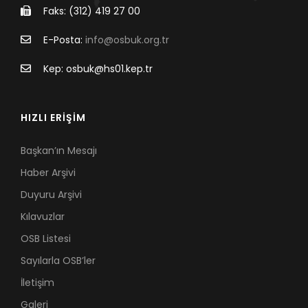
Faks: (312) 419 27 00
E-Posta:
info@osbuk.org.tr
Kep: osbuk@hs01.kep.tr
HIZLI ERİŞİM
Başkan’ın Mesajı
Haber Arşivi
Duyuru Arşivi
Kılavuzlar
OSB Listesi
Sayılarla OSB’ler
İletişim
Galeri