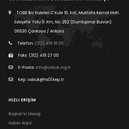
TOBB İkiz Kuleleri C Kule 16. Kat, Mustafa Kemal Mah.
Eskişehir Yolu 9. Km, No: 252 (Dumlupınar Bulvarı)
06530 Çankaya / Ankara
Telefon:
(312) 419 18 00
Faks: (312) 419 27 00
E-Posta:
info@osbuk.org.tr
Kep: osbuk@hs01.kep.tr
HIZLI ERİŞİM
Başkan’ın Mesajı
Haber Arşivi