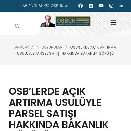
ENGLISH
OSBÜKnet
ANASAYFA
DUYURULAR
OSB’LERDE AÇIK ARTIRMA
HAKKIMIZDA
USULÜYLE PARSEL SATIŞI HAKKINDA BAKANLIK GÖRÜŞÜ
OSBÜK ORGANLARI
MEVZUAT
OSB’LERDE AÇIK
KILAVUZLAR
ARTIRMA USULÜYLE
YAYINLARIMIZ
PARSEL SATIŞI
ENERJİ İZLEME
HAKKINDA BAKANLIK
İLETİŞİM