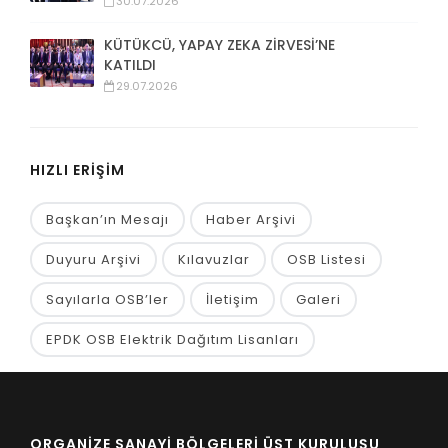
30.07.2026
KÜTÜKCÜ, YAPAY ZEKA ZİRVESİ’NE
KATILDI
29.07.2026
HIZLI ERİŞİM
Başkan’ın Mesajı
Haber Arşivi
Duyuru Arşivi
Kılavuzlar
OSB Listesi
Sayılarla OSB’ler
İletişim
Galeri
EPDK OSB Elektrik Dağıtım Lisanları
ORGANİZE SANAYİ BÖLGELERİ ÜST KURULUŞU