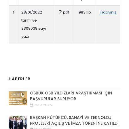
1
28/01/2022
pdf
983 kb
Tıklayınız
tarihli ve
3308038 sayılı
yazı
HABERLER
OSBÜK OSB YILDIZLARI ARAŞTIRMASI İÇİN
BAŞVURULAR SÜRÜYOR
05.08.2026
BAŞKAN KÜTÜKCÜ, SANAYİ VE TEKNOLOJİ
PROJELERİ AÇILIŞ VE İMZA TÖRENİ’NE KATILDI